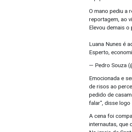
O mano pediu a 
reportagem, ao v
Elevou demais o p
Luana Nunes é aq
Esperto, econom
— Pedro Souza 
Emocionada e sem
de risos ao perc
pedido de casame
falar", disse logo
A cena foi compa
internautas, que