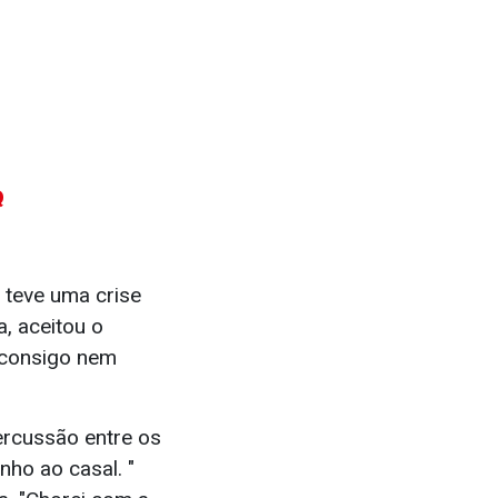
Q
 teve uma crise
, aceitou o
 consigo nem
ercussão entre os
ho ao casal. "