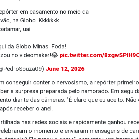
repórter em casamento no meio da
ivão, na Globo. Kkkkkkk
atamar, uai.
ui da Globo Minas. Foda!
izou no videomaker!😂
pic.twitter.com/8zgwSPlH9
(@PedroSouza09)
June 12, 2026
 conseguir conter o nervosismo, a repórter primeiro
eber a surpresa preparada pelo namorado. Em seguida
nto diante das câmeras. "É claro que eu aceito. Não
 após receber o anel.
rtilhada nas redes sociais e rapidamente ganhou rep
 celebraram o momento e enviaram mensagens de carin