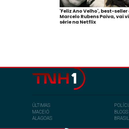
'Feliz Ano Velho', best-seller
Marcelo Rubens Paiva, vai v
série na Netflix
ÚLTIMAS
POLÍC
MACEIÓ
BLOGS
ALAGOAS
BRASI