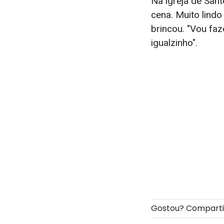
Na igreja de San
cena. Muito lindo
brincou. "Vou fa
igualzinho".
Gostou? Compart