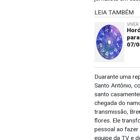
LEIA TAMBÉM
VIVER 
Horó
para
07/0
Duarante uma rep
Santo Antônio, 
santo casamentei
chegada do namo
transmissão, Br
flores. Ele tran
pessoal ao fazer
equipe da TV e d