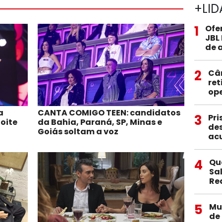
+LID
1
Ofe
JBL
de 
2
Câ
ret
op
a
CANTA COMIGO TEEN: candidatos
3
Pri
oite
da Bahia, Paraná, SP, Minas e
des
Goiás soltam a voz
ac
4
Qu
Sa
Re
5
Mu
de