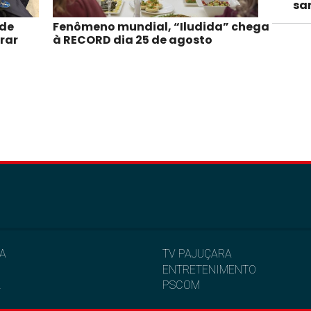
sa
 de
Fenômeno mundial, “Iludida” chega
irar
à RECORD dia 25 de agosto
IA
TV PAJUÇARA
ENTRETENIMENTO
L
PSCOM