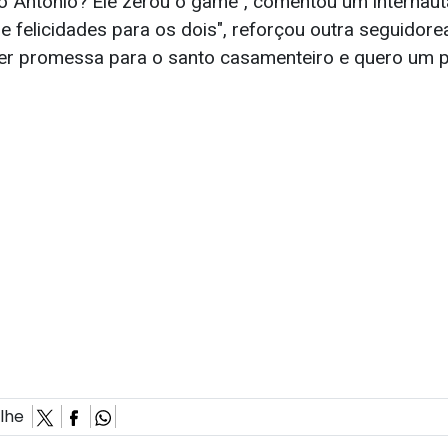
to Antonio? Ele zerou o game", comentou um internaut
 e felicidades para os dois", reforçou outra seguidorea
zer promessa para o santo casamenteiro e quero um 
ilhe