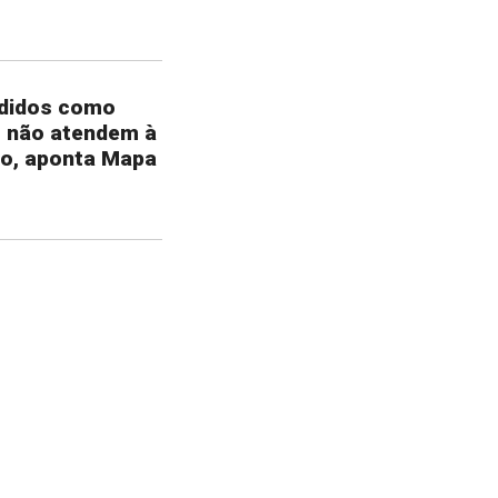
ndidos como
m não atendem à
ão, aponta Mapa