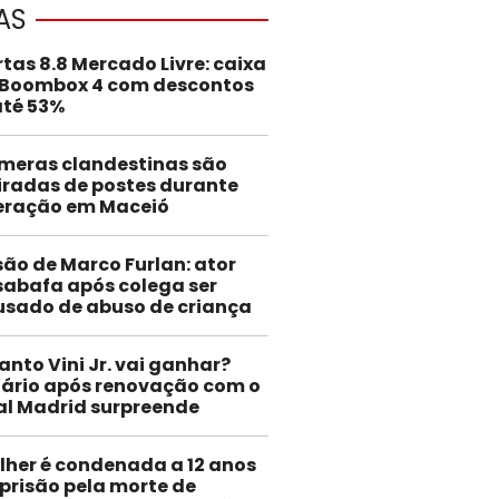
AS
rtas 8.8 Mercado Livre: caixa
 Boombox 4 com descontos
até 53%
meras clandestinas são
iradas de postes durante
eração em Maceió
são de Marco Furlan: ator
abafa após colega ser
usado de abuso de criança
anto Vini Jr. vai ganhar?
lário após renovação com o
al Madrid surpreende
lher é condenada a 12 anos
 prisão pela morte de