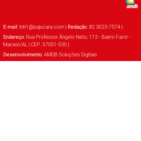
E-mail:
tnh1@pajucara.com
|
Redação:
82 3023-7574 |
Endereço:
Rua Professor Ângelo Neto, 113 - Bairro Farol -
Maceió/AL | CEP.: 57051-530 |
Desenvolvimento:
AMDB Soluções Digitais