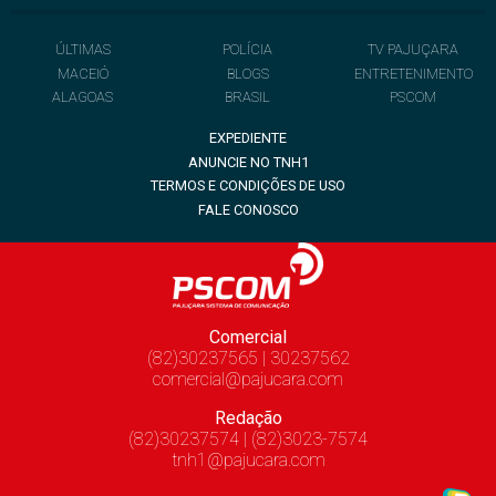
ÚLTIMAS
POLÍCIA
TV PAJUÇARA
MACEIÓ
BLOGS
ENTRETENIMENTO
ALAGOAS
BRASIL
PSCOM
EXPEDIENTE
ANUNCIE NO TNH1
TERMOS E CONDIÇÕES DE USO
FALE CONOSCO
Comercial
(82)30237565 | 30237562
comercial@pajucara.com
Redação
(82)30237574 | (82)3023-7574
tnh1@pajucara.com