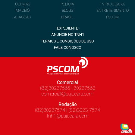
ÚLTIMAS
POLÍCIA
TV PAJUÇARA
MACEIÓ
BLOGS
ENTRETENIMENTO
ALAGOAS
BRASIL
PSCOM
EXPEDIENTE
ANUNCIE NO TNH1
TERMOS E CONDIÇÕES DE USO
FALE CONOSCO
Comercial
(82)30237565 | 30237562
comercial@pajucara.com
Redação
(82)30237574 | (82)3023-7574
tnh1@pajucara.com