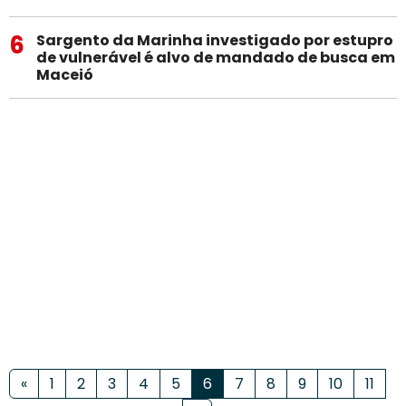
6
Sargento da Marinha investigado por estupro
de vulnerável é alvo de mandado de busca em
Maceió
«
1
2
3
4
5
6
7
8
9
10
11