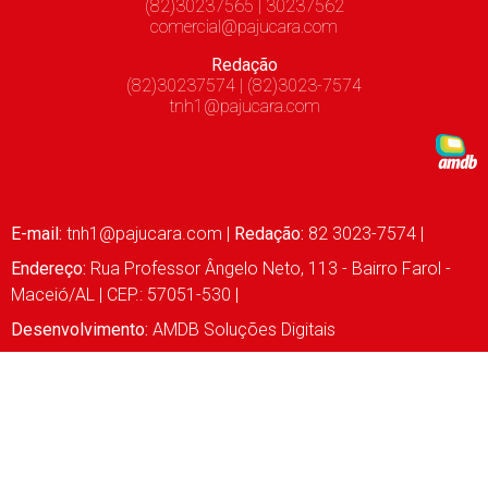
(82)30237565 | 30237562
comercial@pajucara.com
Redação
(82)30237574 | (82)3023-7574
tnh1@pajucara.com
E-mail:
tnh1@pajucara.com
|
Redação:
82 3023-7574 |
Endereço:
Rua Professor Ângelo Neto, 113 - Bairro Farol -
Maceió/AL | CEP.: 57051-530 |
Desenvolvimento:
AMDB Soluções Digitais