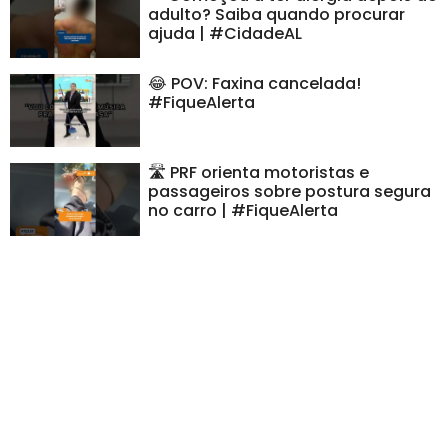
adulto? Saiba quando procurar
ajuda | #CidadeAL
😂 POV: Faxina cancelada!
#FiqueAlerta
🛣️ PRF orienta motoristas e
passageiros sobre postura segura
no carro | #FiqueAlerta