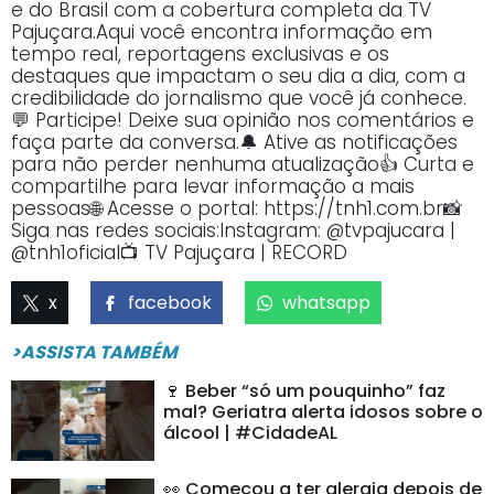
e do Brasil com a cobertura completa da TV
Pajuçara.Aqui você encontra informação em
tempo real, reportagens exclusivas e os
destaques que impactam o seu dia a dia, com a
credibilidade do jornalismo que você já conhece.
💬 Participe! Deixe sua opinião nos comentários e
faça parte da conversa.🔔 Ative as notificações
para não perder nenhuma atualização👍 Curta e
compartilhe para levar informação a mais
pessoas🌐 Acesse o portal: https://tnh1.com.br📸
Siga nas redes sociais:Instagram: @tvpajucara |
@tnh1oficial📺 TV Pajuçara | RECORD
x
facebook
whatsapp
>ASSISTA TAMBÉM
🍷 Beber “só um pouquinho” faz
mal? Geriatra alerta idosos sobre o
álcool | #CidadeAL
👀 Começou a ter alergia depois de