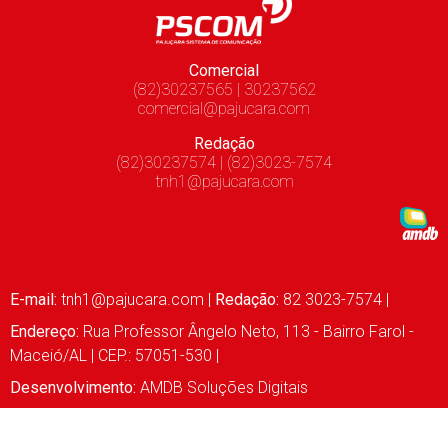
Comercial
(82)30237565 | 30237562
comercial@pajucara.com
Redação
(82)30237574 | (82)3023-7574
tnh1@pajucara.com
E-mail:
tnh1@pajucara.com
|
Redação:
82 3023-7574 |
Endereço:
Rua Professor Ângelo Neto, 113 - Bairro Farol -
Maceió/AL | CEP.: 57051-530 |
Desenvolvimento:
AMDB Soluções Digitais