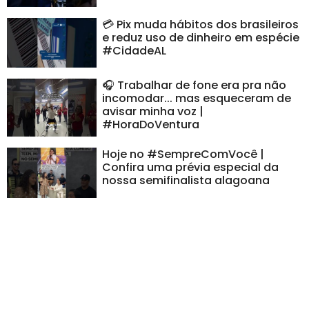
💳 Pix muda hábitos dos brasileiros
e reduz uso de dinheiro em espécie
#CidadeAL
🎧 Trabalhar de fone era pra não
incomodar... mas esqueceram de
avisar minha voz |
#HoraDoVentura
Hoje no #SempreComVocê |
Confira uma prévia especial da
nossa semifinalista alagoana