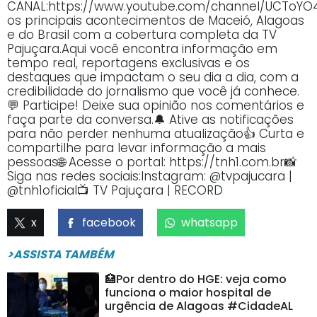
CANAL:https://www.youtube.com/channel/UCTo
os principais acontecimentos de Maceió, Alagoas
e do Brasil com a cobertura completa da TV
Pajuçara.Aqui você encontra informação em
tempo real, reportagens exclusivas e os
destaques que impactam o seu dia a dia, com a
credibilidade do jornalismo que você já conhece.
💬 Participe! Deixe sua opinião nos comentários e
faça parte da conversa.🔔 Ative as notificações
para não perder nenhuma atualização👍 Curta e
compartilhe para levar informação a mais
pessoas🌐 Acesse o portal: https://tnh1.com.br📸
Siga nas redes sociais:Instagram: @tvpajucara |
@tnh1oficial📺 TV Pajuçara | RECORD
x
facebook
whatsapp
>ASSISTA TAMBÉM
🏥Por dentro do HGE: veja como
funciona o maior hospital de
urgência de Alagoas #CidadeAL