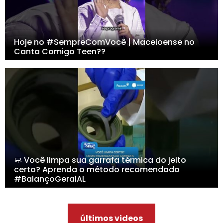
Hoje no #SempreComVocê | Maceioense no
Canta Comigo Teen??
🧼 Você limpa sua garrafa térmica do jeito
certo? Aprenda o método recomendado
#BalançoGeralAL
últimos videos