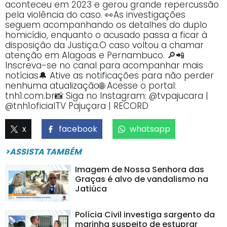
aconteceu em 2023 e gerou grande repercussão
pela violência do caso. 👀As investigações
seguem acompanhando os detalhes do duplo
homicídio, enquanto o acusado passa a ficar à
disposição da Justiça.O caso voltou a chamar
atenção em Alagoas e Pernambuco. 🔎📲
Inscreva-se no canal para acompanhar mais
notícias🔔 Ative as notificações para não perder
nenhuma atualização🌐 Acesse o portal:
tnh1.com.br📸 Siga no Instagram: @tvpajucara |
@tnh1oficialTV Pajuçara | RECORD
x
facebook
whatsapp
>ASSISTA TAMBÉM
Imagem de Nossa Senhora das
Graças é alvo de vandalismo na
Jatiúca
Polícia Civil investiga sargento da
marinha suspeito de estuprar