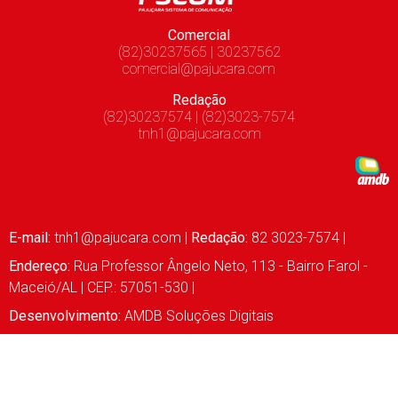
Comercial
(82)30237565 | 30237562
comercial@pajucara.com
Redação
(82)30237574 | (82)3023-7574
tnh1@pajucara.com
E-mail:
tnh1@pajucara.com
|
Redação:
82 3023-7574 |
Endereço:
Rua Professor Ângelo Neto, 113 - Bairro Farol -
Maceió/AL | CEP.: 57051-530 |
Desenvolvimento:
AMDB Soluções Digitais