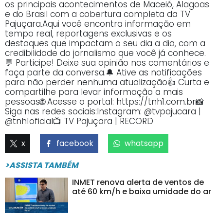
os principais acontecimentos de Maceió, Alagoas
e do Brasil com a cobertura completa da TV
Pajuçara.Aqui você encontra informação em
tempo real, reportagens exclusivas e os
destaques que impactam o seu dia a dia, com a
credibilidade do jornalismo que você já conhece.
💬 Participe! Deixe sua opinião nos comentários e
faça parte da conversa.🔔 Ative as notificações
para não perder nenhuma atualização👍 Curta e
compartilhe para levar informação a mais
pessoas🌐 Acesse o portal: https://tnh1.com.br📸
Siga nas redes sociais:Instagram: @tvpajucara |
@tnh1oficial📺 TV Pajuçara | RECORD
x
facebook
whatsapp
>ASSISTA TAMBÉM
INMET renova alerta de ventos de
até 60 km/h e baixa umidade do ar