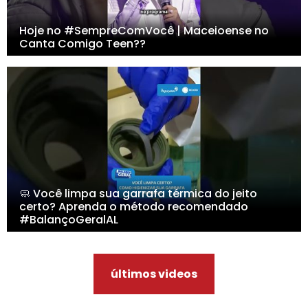
Hoje no #SempreComVocê | Maceioense no
Canta Comigo Teen??
🧼 Você limpa sua garrafa térmica do jeito
certo? Aprenda o método recomendado
#BalançoGeralAL
últimos videos