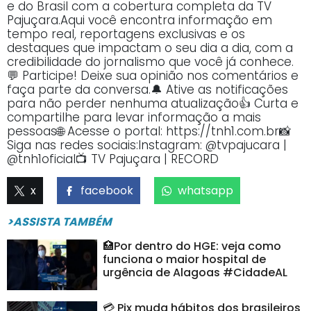
e do Brasil com a cobertura completa da TV
Pajuçara.Aqui você encontra informação em
tempo real, reportagens exclusivas e os
destaques que impactam o seu dia a dia, com a
credibilidade do jornalismo que você já conhece.
💬 Participe! Deixe sua opinião nos comentários e
faça parte da conversa.🔔 Ative as notificações
para não perder nenhuma atualização👍 Curta e
compartilhe para levar informação a mais
pessoas🌐 Acesse o portal: https://tnh1.com.br📸
Siga nas redes sociais:Instagram: @tvpajucara |
@tnh1oficial📺 TV Pajuçara | RECORD
x
facebook
whatsapp
>ASSISTA TAMBÉM
🏥Por dentro do HGE: veja como
funciona o maior hospital de
urgência de Alagoas #CidadeAL
💳 Pix muda hábitos dos brasileiros