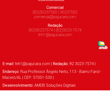
Comercial
(82)30237565 | 30237562
comercial@pajucara.com
Redação
(82)30237574 | (82)3023-7574
tnh1@pajucara.com
E-mail:
tnh1@pajucara.com
|
Redação:
82 3023-7574 |
Endereço:
Rua Professor Ângelo Neto, 113 - Bairro Farol -
Maceió/AL | CEP.: 57051-530 |
Desenvolvimento:
AMDB Soluções Digitais