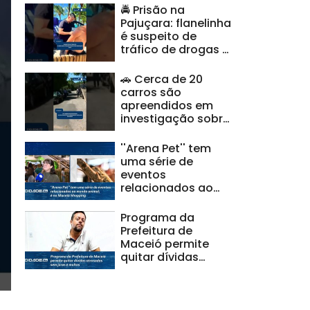
🚔 Prisão na
Pajuçara: flanelinha
é suspeito de
tráfico de drogas e
ameaças |
#CidadeAL
🚗 Cerca de 20
carros são
apreendidos em
investigação sobre
clonagem de
veículos |
''Arena Pet'' tem
#CidadeAL
uma série de
eventos
relacionados ao
mundo animal; é no
Maceió Shopping
Programa da
Prefeitura de
Maceió permite
quitar dívidas
atrasadas sem
juros e multas