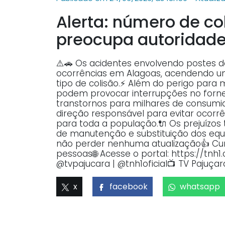
Alerta: número de co
preocupa autoridad
⚠️🚗 Os acidentes envolvendo postes d
ocorrências em Alagoas, acendendo um 
tipo de colisão.⚡ Além do perigo para 
podem provocar interrupções no fornec
transtornos para milhares de consumid
direção responsável para evitar ocorr
para toda a população.🔌 Os prejuízo
de manutenção e substituição dos equi
não perder nenhuma atualização👍 Cur
pessoas🌐 Acesse o portal: https://tnh1
@tvpajucara | @tnh1oficial📺 TV Pajuça
x
facebook
whatsapp