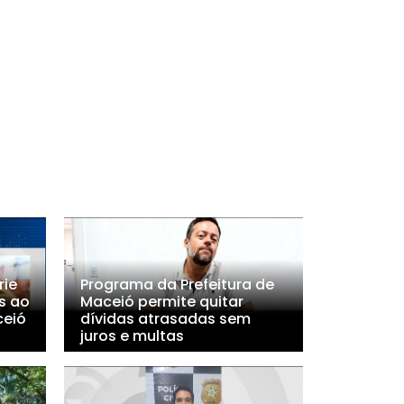
rie
Programa da Prefeitura de
s ao
Maceió permite quitar
ceió
dívidas atrasadas sem
juros e multas