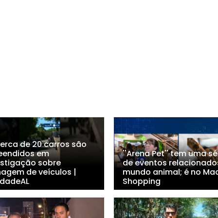
Cerca de 20 carros são
eendidos em
''Arena Pet'' tem uma sé
estigação sobre
de eventos relacionado
nagem de veículos |
mundo animal; é no Ma
dadeAL
Shopping