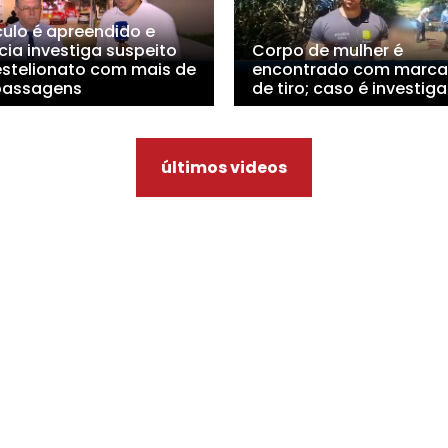
culo é apreendido e
cia investiga suspeito
Corpo de mulher é
estelionato com mais de
encontrado com marca
passagens
de tiro; caso é investig
últimos videos