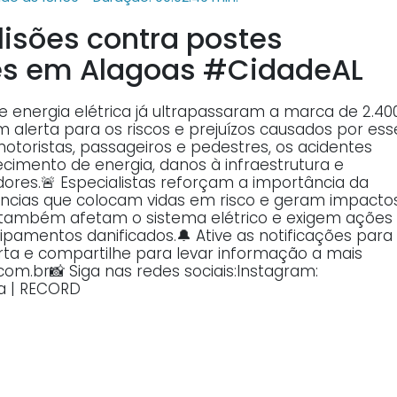
lisões contra postes
es em Alagoas #CidadeAL
e energia elétrica já ultrapassaram a marca de 2.40
alerta para os riscos e prejuízos causados por ess
motoristas, passageiros e pedestres, os acidentes
imento de energia, danos à infraestrutura e
ores.🚨 Especialistas reforçam a importância da
ências que colocam vidas em risco e geram impacto
s também afetam o sistema elétrico e exigem ações
pamentos danificados.🔔 Ative as notificações para
ta e compartilhe para levar informação a mais
.com.br📸 Siga nas redes sociais:Instagram:
ra | RECORD