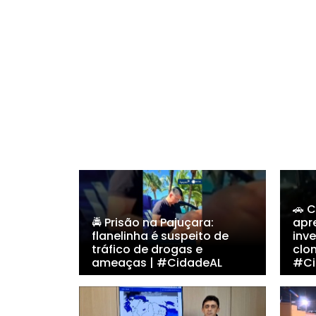
🚗 
🚔 Prisão na Pajuçara:
apr
flanelinha é suspeito de
inv
tráfico de drogas e
clo
ameaças | #CidadeAL
#Ci