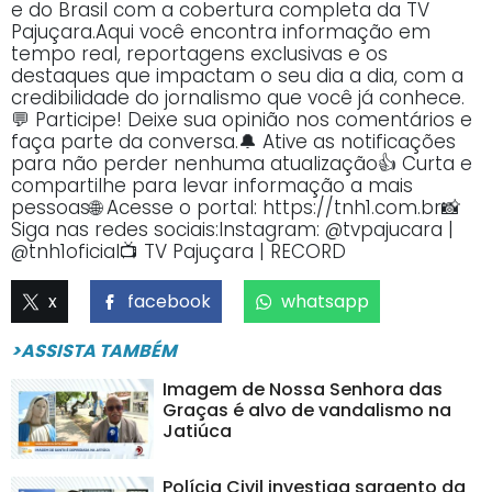
e do Brasil com a cobertura completa da TV
Pajuçara.Aqui você encontra informação em
tempo real, reportagens exclusivas e os
destaques que impactam o seu dia a dia, com a
credibilidade do jornalismo que você já conhece.
💬 Participe! Deixe sua opinião nos comentários e
faça parte da conversa.🔔 Ative as notificações
para não perder nenhuma atualização👍 Curta e
compartilhe para levar informação a mais
pessoas🌐 Acesse o portal: https://tnh1.com.br📸
Siga nas redes sociais:Instagram: @tvpajucara |
@tnh1oficial📺 TV Pajuçara | RECORD
x
facebook
whatsapp
>ASSISTA TAMBÉM
Imagem de Nossa Senhora das
Graças é alvo de vandalismo na
Jatiúca
Polícia Civil investiga sargento da