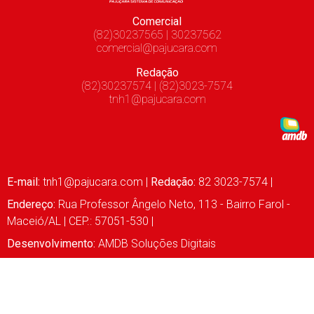
Comercial
(82)30237565 | 30237562
comercial@pajucara.com
Redação
(82)30237574 | (82)3023-7574
tnh1@pajucara.com
E-mail:
tnh1@pajucara.com
|
Redação:
82 3023-7574 |
Endereço:
Rua Professor Ângelo Neto, 113 - Bairro Farol -
Maceió/AL | CEP.: 57051-530 |
Desenvolvimento:
AMDB Soluções Digitais