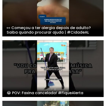
👀 Começou a ter alergia depois de adulto?
Saiba quando procurar ajuda | #CidadeAL
😂 POV: Faxina cancelada! #FiqueAlerta