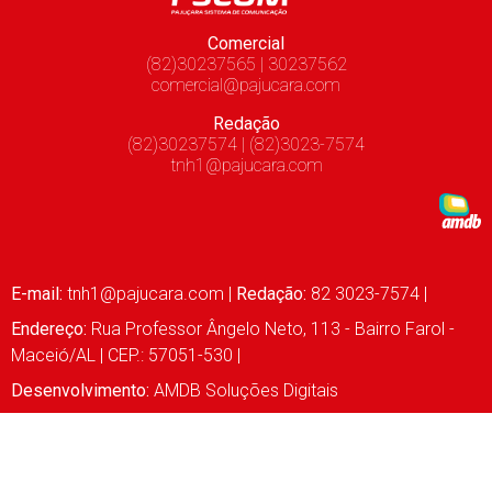
Comercial
(82)30237565 | 30237562
comercial@pajucara.com
Redação
(82)30237574 | (82)3023-7574
tnh1@pajucara.com
E-mail:
tnh1@pajucara.com
|
Redação:
82 3023-7574 |
Endereço:
Rua Professor Ângelo Neto, 113 - Bairro Farol -
Maceió/AL | CEP.: 57051-530 |
Desenvolvimento:
AMDB Soluções Digitais