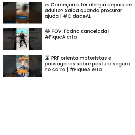
👀 Começou a ter alergia depois de
adulto? Saiba quando procurar
ajuda | #CidadeAL
😂 POV: Faxina cancelada!
#FiqueAlerta
🛣️ PRF orienta motoristas e
passageiros sobre postura segura
no carro | #FiqueAlerta