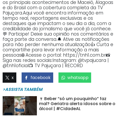
os principais acontecimentos de Maceió, Alagoas
e do Brasil com a cobertura completa da TV
Pajuçara.Aqui você encontra informação em
tempo real, reportagens exclusivas e os
destaques que impactam o seu dia a dia, com a
credibilidade do jornalismo que você já conhece.
💬 Participe! Deixe sua opinião nos comentários e
faça parte da conversa.🔔 Ative as notificações
para não perder nenhuma atualização👍 Curta e
compartilhe para levar informação a mais
pessoas🌐 Acesse o portal: https://tnh1.com.br📸
Siga nas redes sociais:Instagram: @tvpajucara |
@tnh1oficial📺 TV Pajuçara | RECORD
x
facebook
whatsapp
>ASSISTA TAMBÉM
🍷 Beber “só um pouquinho” faz
mal? Geriatra alerta idosos sobre o
álcool | #CidadeAL