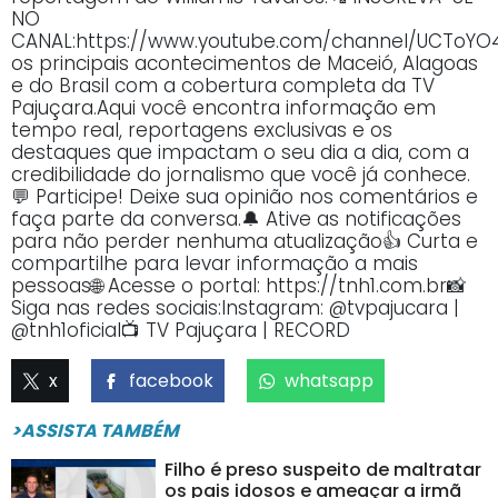
NO
CANAL:https://www.youtube.com/channel/UCTo
os principais acontecimentos de Maceió, Alagoas
e do Brasil com a cobertura completa da TV
Pajuçara.Aqui você encontra informação em
tempo real, reportagens exclusivas e os
destaques que impactam o seu dia a dia, com a
credibilidade do jornalismo que você já conhece.
💬 Participe! Deixe sua opinião nos comentários e
faça parte da conversa.🔔 Ative as notificações
para não perder nenhuma atualização👍 Curta e
compartilhe para levar informação a mais
pessoas🌐 Acesse o portal: https://tnh1.com.br📸
Siga nas redes sociais:Instagram: @tvpajucara |
@tnh1oficial📺 TV Pajuçara | RECORD
x
facebook
whatsapp
>ASSISTA TAMBÉM
Filho é preso suspeito de maltratar
os pais idosos e ameaçar a irmã