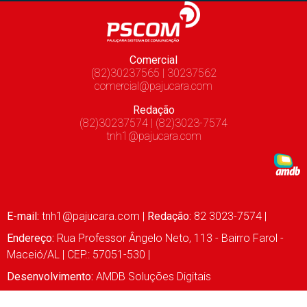
Comercial
(82)30237565 | 30237562
comercial@pajucara.com
Redação
(82)30237574 | (82)3023-7574
tnh1@pajucara.com
E-mail:
tnh1@pajucara.com
|
Redação:
82 3023-7574 |
Endereço:
Rua Professor Ângelo Neto, 113 - Bairro Farol -
Maceió/AL | CEP.: 57051-530 |
Desenvolvimento:
AMDB Soluções Digitais