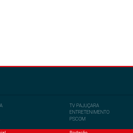
IA
TV PAJUÇARA
ENTRETENIMENTO
L
PSCOM
ial
Redação