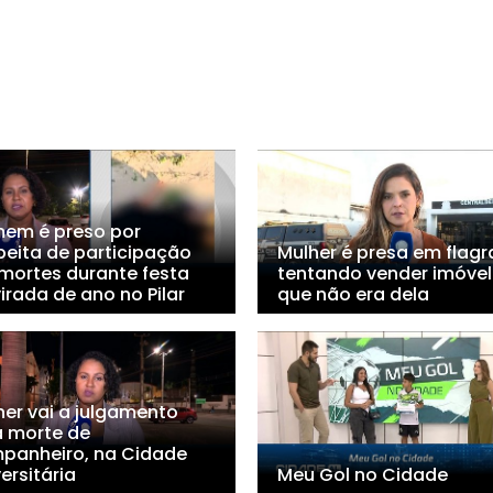
em é preso por
peita de participação
Mulher é presa em flagr
mortes durante festa
tentando vender imóvel
irada de ano no Pilar
que não era dela
her vai a julgamento
a morte de
panheiro, na Cidade
ersitária
Meu Gol no Cidade