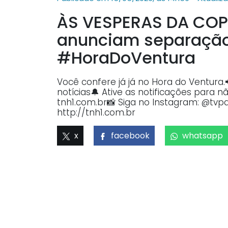
ÀS VESPERAS DA COPA:
anunciam separação
#HoraDoVentura
Você confere já já no Hora do Ventura
notícias🔔 Ative as notificações para 
tnh1.com.br📸 Siga no Instagram: @tvpa
http://tnh1.com.br
x
facebook
whatsapp