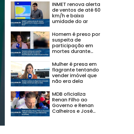
INMET renova alerta
de ventos de até 60
km/h e baixa
umidade do ar
Homem é preso por
suspeita de
participação em
mortes durante
festa de virada de
ano no Pilar
Mulher é presa em
flagrante tentando
vender imóvel que
não era dela
MDB oficializa
Renan Filho ao
Governo e Renan
Calheiros e José
Wanderley ao
senado