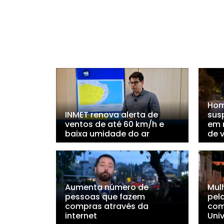
Hom
INMET renova alerta de
sus
ventos de até 60 km/h e
em 
baixa umidade do ar
de v
Aumenta número de
Mul
pessoas que fazem
pel
compras através da
com
internet
Univ