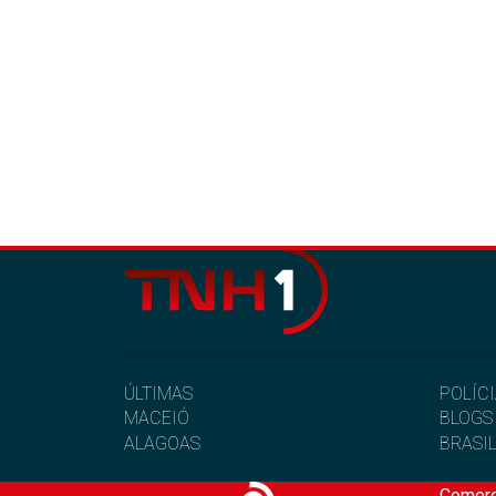
ÚLTIMAS
POLÍC
MACEIÓ
BLOGS
ALAGOAS
BRASI
Comerc