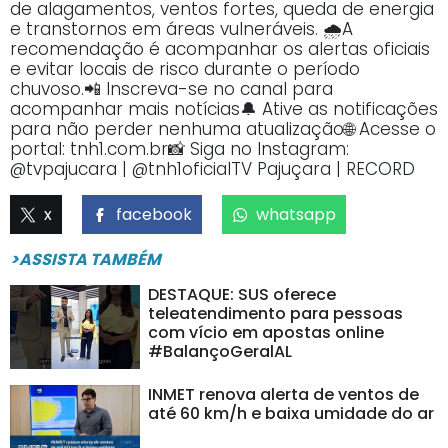
de alagamentos, ventos fortes, queda de energia
e transtornos em áreas vulneráveis. 🌧️A
recomendação é acompanhar os alertas oficiais
e evitar locais de risco durante o período
chuvoso.📲 Inscreva-se no canal para
acompanhar mais notícias🔔 Ative as notificações
para não perder nenhuma atualização🌐 Acesse o
portal: tnh1.com.br📸 Siga no Instagram:
@tvpajucara | @tnh1oficialTV Pajuçara | RECORD
x
facebook
whatsapp
>ASSISTA TAMBÉM
DESTAQUE: SUS oferece
teleatendimento para pessoas
com vício em apostas online
#BalançoGeralAL
INMET renova alerta de ventos de
até 60 km/h e baixa umidade do ar