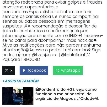
atenção redobrada para evitar golpes e fraudes
envolvendo aposentados e
pensionistas.Especialistas orientam conferir
sempre os canais oficiais e nunca compartilhar
senhas ou dados pessoais em mensagens
suspeitas. 🔎A recomendação é desconfiar de
links desconhecidos e confirmar qualquer
informação diretamente com o INSS.📲 Inscreva-
se no canal para acompanhar mais notícias🔔
Ative as notificações para não perder nenhuma
atualização🌐 Acesse o portal: tnh1.com.br📸 Siga
no Instagram: @tvpajucara | @tnh1oficialTV
Pajuçara | RECORD
x
facebook
whatsapp
>ASSISTA TAMBÉM
🏥Por dentro do HGE: veja como
funciona o maior hospital de
urgência de Alagoas #CidadeAL