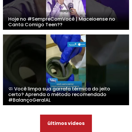
Hoje no #SempreComVocê | Maceioense no
Canta Comigo Teen??
🧼 Você limpa sua garrafa térmica do jeito
certo? Aprenda o método recomendado
#BalançoGeralAL
últimos videos