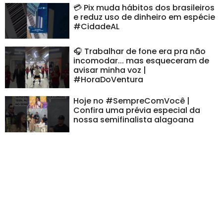
💳 Pix muda hábitos dos brasileiros
e reduz uso de dinheiro em espécie
#CidadeAL
🎧 Trabalhar de fone era pra não
incomodar... mas esqueceram de
avisar minha voz |
#HoraDoVentura
Hoje no #SempreComVocê |
Confira uma prévia especial da
nossa semifinalista alagoana