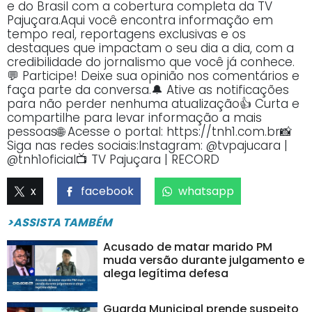
e do Brasil com a cobertura completa da TV
Pajuçara.Aqui você encontra informação em
tempo real, reportagens exclusivas e os
destaques que impactam o seu dia a dia, com a
credibilidade do jornalismo que você já conhece.
💬 Participe! Deixe sua opinião nos comentários e
faça parte da conversa.🔔 Ative as notificações
para não perder nenhuma atualização👍 Curta e
compartilhe para levar informação a mais
pessoas🌐 Acesse o portal: https://tnh1.com.br📸
Siga nas redes sociais:Instagram: @tvpajucara |
@tnh1oficial📺 TV Pajuçara | RECORD
x
facebook
whatsapp
>ASSISTA TAMBÉM
Acusado de matar marido PM
muda versão durante julgamento e
alega legítima defesa
Guarda Municipal prende suspeito