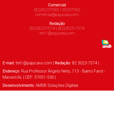
Comercial
(82)30237565 | 30237562
comercial@pajucara.com
Redação
(82)30237574 | (82)3023-7574
tnh1@pajucara.com
E-mail:
tnh1@pajucara.com
|
Redação:
82 3023-7574 |
Endereço:
Rua Professor Ângelo Neto, 113 - Bairro Farol -
Maceió/AL | CEP.: 57051-530 |
Desenvolvimento:
AMDB Soluções Digitais