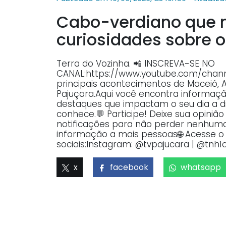
Cabo-verdiano que 
curiosidades sobre o
Terra do Vozinha. 📲 INSCREVA-SE NO
CANAL:https://www.youtube.com/ch
principais acontecimentos de Maceió, 
Pajuçara.Aqui você encontra informaçã
destaques que impactam o seu dia a dia
conhece.💬 Participe! Deixe sua opiniã
notificações para não perder nenhuma 
informação a mais pessoas🌐 Acesse o p
sociais:Instagram: @tvpajucara | @tnh1o
x
facebook
whatsapp