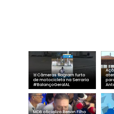
Açã
🚨Câmeras flagram furto
ate
de motocicleta na Serraria
par
#BalançoGeralAL
Ant
MDB oficializa Renan Filho