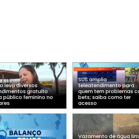
SUS amplia
o leva diversos
teleatendimento para
ndimentos gratuito
quem tem problemas 
a público feminino no
bets; saiba como ter
ares
acesso
Vazamento de água li