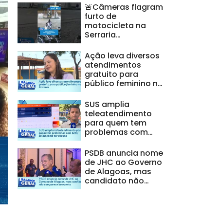
🚨Câmeras flagram
furto de
motocicleta na
Serraria
#BalançoGeralAL
Ação leva diversos
atendimentos
gratuito para
público feminino no
Antares
SUS amplia
teleatendimento
para quem tem
problemas com
bets; saiba como
ter acesso
PSDB anuncia nome
de JHC ao Governo
de Alagoas, mas
candidato não
comparece ao
evento