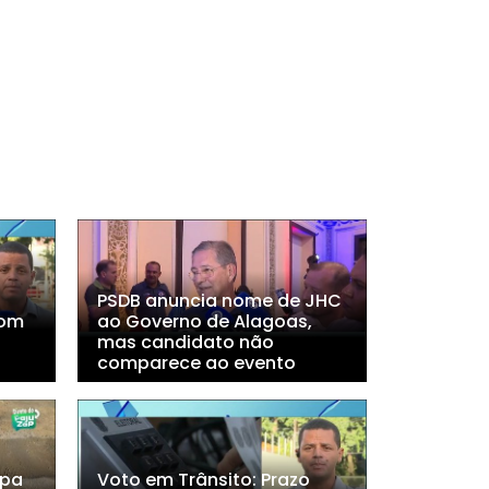
PSDB anuncia nome de JHC
com
ao Governo de Alagoas,
mas candidato não
comparece ao evento
mpa
Voto em Trânsito: Prazo