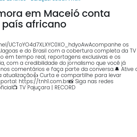
mora em Maceió conta
 país africano
annel/UCToYO4d7XLXYC0XO_hdyoAwAcompanhe os
Alagoas e do Brasil com a cobertura completa da TV
o em tempo real, reportagens exclusivas e os
, com a credibilidade do jornalismo que você já
o nos comentários e faça parte da conversa.🔔 Ative 
atualização👍 Curta e compartilhe para levar
ortal: https://tnh1.com.br📸 Siga nas redes
ficial📺 TV Pajuçara | RECORD