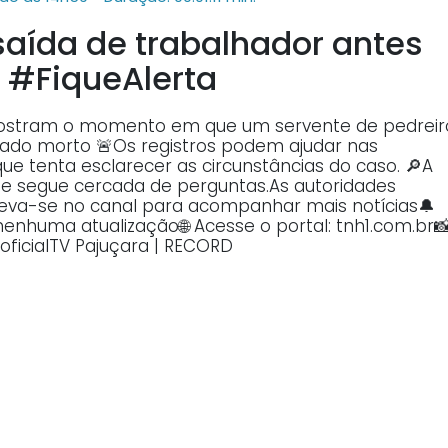
aída de trabalhador antes
 #FiqueAlerta
ostram o momento em que um servente de pedreir
rado morto 🚨Os registros podem ajudar nas
que tenta esclarecer as circunstâncias do caso. 🔎A
e segue cercada de perguntas.As autoridades
reva-se no canal para acompanhar mais notícias🔔
nenhuma atualização🌐 Acesse o portal: tnh1.com.br
oficialTV Pajuçara | RECORD