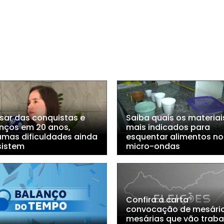
sar das conquistas e
Saiba quais os materiai
nços em 20 anos,
mais indicados para
umas dificuldades ainda
esquentar alimentos no
sistem
micro-ondas
Confira a carta
convocação de mesário
mesárias que vão traba