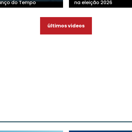
anço do Tempo
na eleição 2026
últimos videos