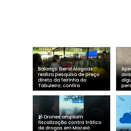
Balanço Geral Alagoas
Ape
realiza pesquisa de preço
ava
direto da feirinha do
alg
Tabuleiro; confira
per
📹 Drones ampliam
fiscalização contra tráfico
de drogas em Maceió