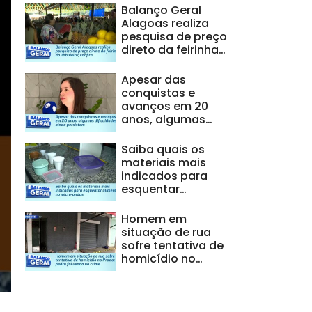
Balanço Geral
Alagoas realiza
pesquisa de preço
direto da feirinha
do Tabuleiro;
confira
Apesar das
conquistas e
avanços em 20
anos, algumas
dificuldades ainda
persistem
Saiba quais os
materiais mais
indicados para
esquentar
alimentos no
micro-ondas
Homem em
situação de rua
sofre tentativa de
homicídio no
Prado; pedra foi
usada no crime