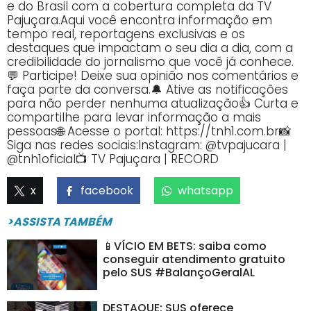
e do Brasil com a cobertura completa da TV
Pajuçara.Aqui você encontra informação em
tempo real, reportagens exclusivas e os
destaques que impactam o seu dia a dia, com a
credibilidade do jornalismo que você já conhece.
💬 Participe! Deixe sua opinião nos comentários e
faça parte da conversa.🔔 Ative as notificações
para não perder nenhuma atualização👍 Curta e
compartilhe para levar informação a mais
pessoas🌐 Acesse o portal: https://tnh1.com.br📸
Siga nas redes sociais:Instagram: @tvpajucara |
@tnh1oficial📺 TV Pajuçara | RECORD
x
facebook
whatsapp
>ASSISTA TAMBÉM
📱VÍCIO EM BETS: saiba como
conseguir atendimento gratuito
pelo SUS #BalançoGeralAL
DESTAQUE: SUS oferece