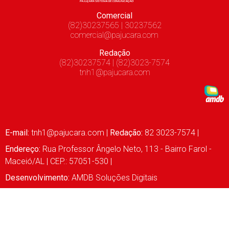
Comercial
(82)30237565 | 30237562
comercial@pajucara.com
Redação
(82)30237574 | (82)3023-7574
tnh1@pajucara.com
E-mail:
tnh1@pajucara.com
|
Redação:
82 3023-7574 |
Endereço:
Rua Professor Ângelo Neto, 113 - Bairro Farol -
Maceió/AL | CEP.: 57051-530 |
Desenvolvimento:
AMDB Soluções Digitais