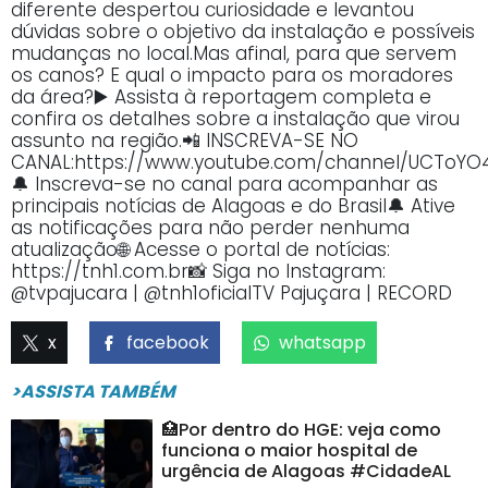
diferente despertou curiosidade e levantou
dúvidas sobre o objetivo da instalação e possíveis
mudanças no local.Mas afinal, para que servem
os canos? E qual o impacto para os moradores
da área?▶️ Assista à reportagem completa e
confira os detalhes sobre a instalação que virou
assunto na região.📲 INSCREVA-SE NO
CANAL:https://www.youtube.com/channel/UCToY
🔔 Inscreva-se no canal para acompanhar as
principais notícias de Alagoas e do Brasil🔔 Ative
as notificações para não perder nenhuma
atualização🌐 Acesse o portal de notícias:
https://tnh1.com.br📸 Siga no Instagram:
@tvpajucara | @tnh1oficialTV Pajuçara | RECORD
x
facebook
whatsapp
>ASSISTA TAMBÉM
🏥Por dentro do HGE: veja como
funciona o maior hospital de
urgência de Alagoas #CidadeAL