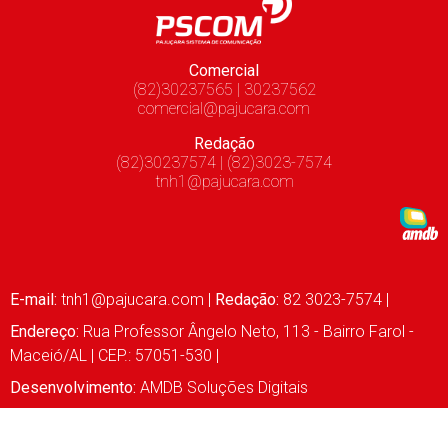
Comercial
(82)30237565 | 30237562
comercial@pajucara.com
Redação
(82)30237574 | (82)3023-7574
tnh1@pajucara.com
E-mail:
tnh1@pajucara.com
|
Redação:
82 3023-7574 |
Endereço:
Rua Professor Ângelo Neto, 113 - Bairro Farol -
Maceió/AL | CEP.: 57051-530 |
Desenvolvimento:
AMDB Soluções Digitais