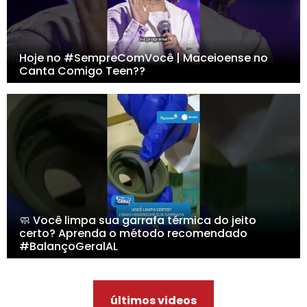
Hoje no #SempreComVocê | Maceioense no
Canta Comigo Teen??
🧼 Você limpa sua garrafa térmica do jeito
certo? Aprenda o método recomendado
#BalançoGeralAL
últimos videos