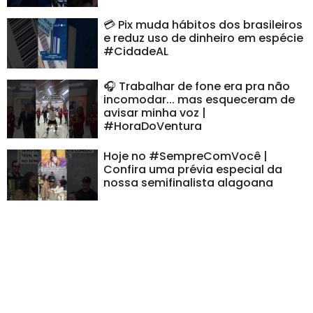
💳 Pix muda hábitos dos brasileiros
e reduz uso de dinheiro em espécie
#CidadeAL
🎧 Trabalhar de fone era pra não
incomodar... mas esqueceram de
avisar minha voz |
#HoraDoVentura
Hoje no #SempreComVocê |
Confira uma prévia especial da
nossa semifinalista alagoana