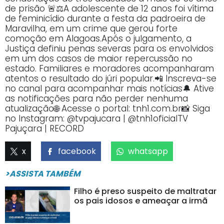
de prisão 🚨⚖️A adolescente de 12 anos foi vítima
de feminicídio durante a festa da padroeira de
Maravilha, em um crime que gerou forte
comoção em Alagoas.Após o julgamento, a
Justiça definiu penas severas para os envolvidos
em um dos casos de maior repercussão no
estado. Familiares e moradores acompanharam
atentos o resultado do júri popular.📲 Inscreva-se
no canal para acompanhar mais notícias🔔 Ative
as notificações para não perder nenhuma
atualização🌐 Acesse o portal: tnh1.com.br📸 Siga
no Instagram: @tvpajucara | @tnh1oficialTV
Pajuçara | RECORD
x
facebook
whatsapp
>ASSISTA TAMBÉM
Filho é preso suspeito de maltratar
os pais idosos e ameaçar a irmã