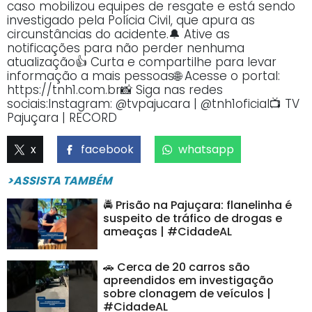
caso mobilizou equipes de resgate e está sendo
investigado pela Polícia Civil, que apura as
circunstâncias do acidente.🔔 Ative as
notificações para não perder nenhuma
atualização👍 Curta e compartilhe para levar
informação a mais pessoas🌐 Acesse o portal:
https://tnh1.com.br📸 Siga nas redes
sociais:Instagram: @tvpajucara | @tnh1oficial📺 TV
Pajuçara | RECORD
x
facebook
whatsapp
>ASSISTA TAMBÉM
🚔 Prisão na Pajuçara: flanelinha é
suspeito de tráfico de drogas e
ameaças | #CidadeAL
🚗 Cerca de 20 carros são
apreendidos em investigação
sobre clonagem de veículos |
#CidadeAL