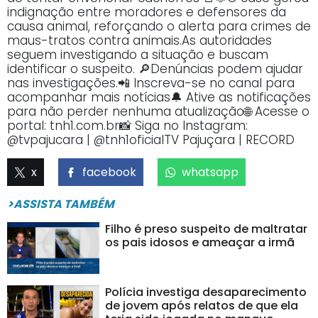
indignação entre moradores e defensores da
causa animal, reforçando o alerta para crimes de
maus-tratos contra animais.As autoridades
seguem investigando a situação e buscam
identificar o suspeito. 🔎Denúncias podem ajudar
nas investigações.📲 Inscreva-se no canal para
acompanhar mais notícias🔔 Ative as notificações
para não perder nenhuma atualização🌐 Acesse o
portal: tnh1.com.br📸 Siga no Instagram:
@tvpajucara | @tnh1oficialTV Pajuçara | RECORD
x
facebook
whatsapp
>ASSISTA TAMBÉM
Filho é preso suspeito de maltratar
os pais idosos e ameaçar a irmã
Polícia investiga desaparecimento
de jovem após relatos de que ela