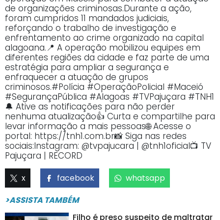
de organizações criminosas.Durante a ação,
foram cumpridos 11 mandados judiciais,
reforçando o trabalho de investigação e
enfrentamento ao crime organizado na capital
alagoana.📍 A operação mobilizou equipes em
diferentes regiões da cidade e faz parte de uma
estratégia para ampliar a segurança e
enfraquecer a atuação de grupos
criminosos.#Polícia #OperaçãoPolicial #Maceió
#SegurançaPública #Alagoas #TVPajuçara #TNH1
🔔 Ative as notificações para não perder
nenhuma atualização👍 Curta e compartilhe para
levar informação a mais pessoas🌐 Acesse o
portal: https://tnh1.com.br📸 Siga nas redes
sociais:Instagram: @tvpajucara | @tnh1oficial📺 TV
Pajuçara | RECORD
x
facebook
whatsapp
>ASSISTA TAMBÉM
Filho é preso suspeito de maltratar