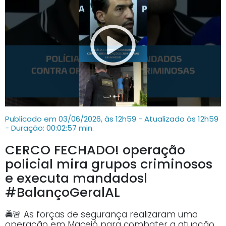
Publicado em 03/06/2026, às 12h59 - Atualizado às 12h59
- Duração: 00:02:57 min.
CERCO FECHADO! operação
policial mira grupos criminosos
e executa mandadosl
#BalançoGeralAL
🚔🚨 As forças de segurança realizaram uma
operação em Maceió para combater a atuação