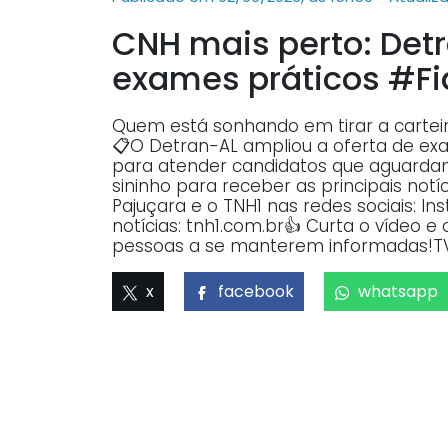
CNH mais perto: Detr
exames práticos #Fi
Quem está sonhando em tirar a cartei
📋O Detran-AL ampliou a oferta de exa
para atender candidatos que aguardam 
sininho para receber as principais not
Pajuçara e o TNH1 nas redes sociais: In
notícias: tnh1.com.br👍 Curta o vídeo 
pessoas a se manterem informadas!TV
x
facebook
whatsapp