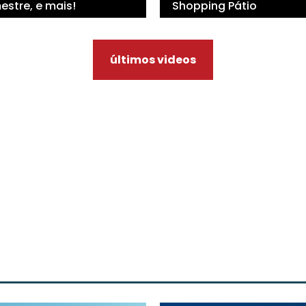
estre, e mais!
Shopping Pátio
últimos videos