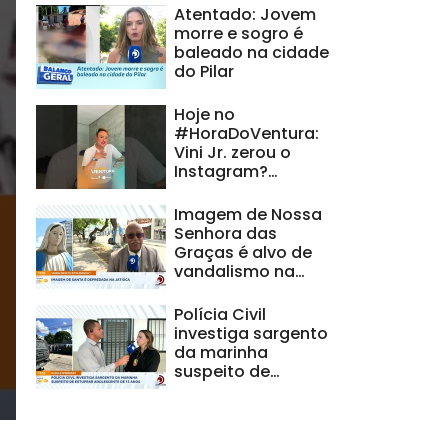
Atentado: Jovem
morre e sogro é
baleado na cidade
do Pilar
Hoje no
#HoraDoVentura:
Vini Jr. zerou o
Instagram?
Entenda o mistério
Imagem de Nossa
Senhora das
Graças é alvo de
vandalismo na
Jatiúca
Polícia Civil
investiga sargento
da marinha
suspeito de
estuprar
adolescente de 13
anos