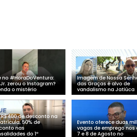
e no #HoraDoVentura:
Imagem de Nossa Senh
 Jr. zerou o Instagram?
das Graças é alvo de
enda o mistério
vandalismo na Jatiúca
 R$400 de desconto na
atrícula, 50% de
Evento oferece duas mil
conto nas
vagas de emprego nos 
salidades do 1º
7 e 8 de Agosto no