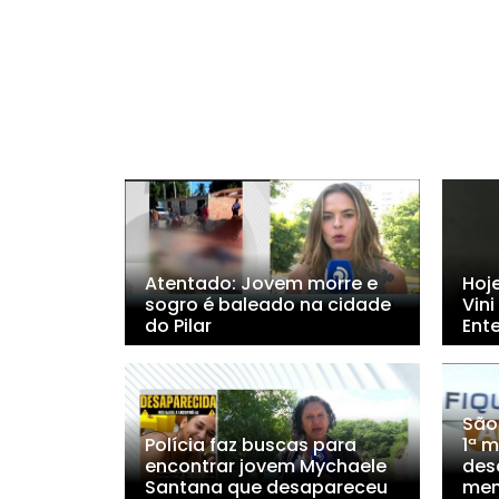
Atentado: Jovem morre e
Hoj
sogro é baleado na cidade
Vini
do Pilar
Ent
São
Polícia faz buscas para
1ª m
encontrar jovem Mychaele
des
Santana que desapareceu
men