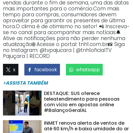
vendas durante o fim de semana, uma das datas
mais importantes para o comércio.Com mais
tempo para compras, consumidores devem
aproveitar para garantir os presentes de última
hora.O clima é de otimismo no setor! 📲 Inscreva-
se no canal para acompanhar mais notícias🔔
Ative as notificações para não perder nenhuma
atualização🌐 Acesse o portal: tnh1.com.br📸 Siga
no Instagram: @tvpajucara | @tnh1oficialTV
Pajuçara | RECORD
x
facebook
whatsapp
>ASSISTA TAMBÉM
DESTAQUE: SUS oferece
teleatendimento para pessoas
com vício em apostas online
#BalançoGeralAL
INMET renova alerta de ventos de
até 60 km/h e baixa umidade do ar