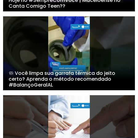
Hoje no #SempreComVocê | Maceioense no
Canta Comigo Teen??
🧼 Você limpa sua garrafa térmica do jeito
certo? Aprenda o método recomendado
#BalançoGeralAL