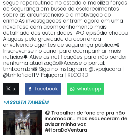
segue repercutindo no estado e mobiliza forças
de segurança em busca de esclarecimentos
sobre as circunstâncias e a motivação do
crime.As investigações entram agora em uma
nova fase com acompanhamento mais
detalhado das autoridades. 🔎O episódio chocou
Alagoas pela gravidade da ocorrência
envolvendo agentes de segurança pública.📲
Inscreva-se no canal para acompanhar mais
notícias🔔 Ative as notificações para não perder
nenhuma atualização🌐 Acesse o portal:
tnh1.com.br📸 Siga no Instagram: @tvpajucara |
@tnh1oficialTV Pajuçara | RECORD
x
facebook
whatsapp
>ASSISTA TAMBÉM
🎧 Trabalhar de fone era pra não
incomodar... mas esqueceram de
avisar minha voz |
#HoraDoVentura