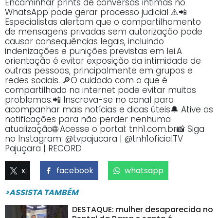
Encaminhar prints de conversas íntimas no
WhatsApp pode gerar processo judicial ⚠️📲
Especialistas alertam que o compartilhamento
de mensagens privadas sem autorização pode
causar consequências legais, incluindo
indenizações e punições previstas em lei.A
orientação é evitar exposição da intimidade de
outras pessoas, principalmente em grupos e
redes sociais. 🔎O cuidado com o que é
compartilhado na internet pode evitar muitos
problemas.📲 Inscreva-se no canal para
acompanhar mais notícias e dicas úteis🔔 Ative as
notificações para não perder nenhuma
atualização🌐 Acesse o portal: tnh1.com.br📸 Siga
no Instagram: @tvpajucara | @tnh1oficialTV
Pajuçara | RECORD
x
facebook
whatsapp
>ASSISTA TAMBÉM
DESTAQUE: mulher desaparecida no