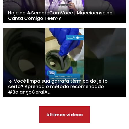
Hoje no #SempreComVocê | Maceioense no
Canta Comigo Teen??
🧼 Você limpa sua garrafa térmica do jeito
certo? Aprenda o método recomendado
#BalançoGeralAL
últimos videos