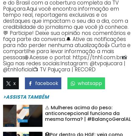
e do Brasil com a cobertura completa da TV
Pajuçara.Aqui você encontra informação em
tempo real, reportagens exclusivas e os
destaques que impactam o seu dia a dia, com a
credibilidade do jornalismo que você já conhece.
💬 Participe! Deixe sua opinião nos comentários e
faça parte da conversa.🔔 Ative as notificações
para não perder nenhuma atualização👍 Curta e
compartilhe para levar informação a mais
pessoas🌐 Acesse o portal: https://tnh1.com.br📸
Siga nas redes sociais:Instagram: @tvpajucara |
@tnh1oficial📺 TV Pajuçara | RECORD
x
facebook
whatsapp
>ASSISTA TAMBÉM
⚠️ Mulheres acima do peso:
anticoncepcional funciona da
mesma forma? | #BalançoGeralAL
🏥Por dentro do HGE: veja como