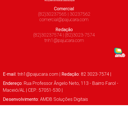
Comercial
(82)30237565 | 30237562
comercial@pajucara.com
Redação
(82)30237574 | (82)3023-7574
tnh1@pajucara.com
E-mail:
tnh1@pajucara.com
|
Redação:
82 3023-7574 |
Endereço:
Rua Professor Ângelo Neto, 113 - Bairro Farol -
Maceió/AL | CEP.: 57051-530 |
Desenvolvimento:
AMDB Soluções Digitais