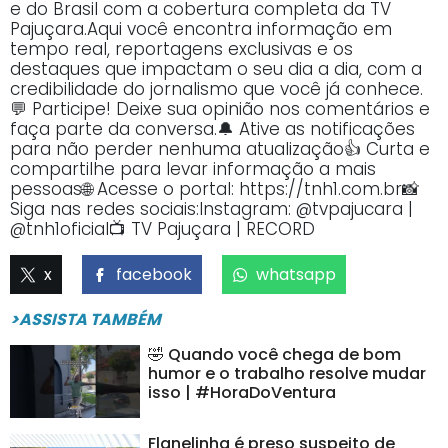
e do Brasil com a cobertura completa da TV
Pajuçara.Aqui você encontra informação em
tempo real, reportagens exclusivas e os
destaques que impactam o seu dia a dia, com a
credibilidade do jornalismo que você já conhece.
💬 Participe! Deixe sua opinião nos comentários e
faça parte da conversa.🔔 Ative as notificações
para não perder nenhuma atualização👍 Curta e
compartilhe para levar informação a mais
pessoas🌐 Acesse o portal: https://tnh1.com.br📸
Siga nas redes sociais:Instagram: @tvpajucara |
@tnh1oficial📺 TV Pajuçara | RECORD
x
facebook
whatsapp
>ASSISTA TAMBÉM
🤣 Quando você chega de bom
humor e o trabalho resolve mudar
isso | #HoraDoVentura
Flanelinha é preso suspeito de