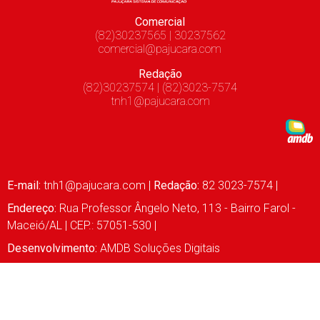
Comercial
(82)30237565 | 30237562
comercial@pajucara.com
Redação
(82)30237574 | (82)3023-7574
tnh1@pajucara.com
E-mail:
tnh1@pajucara.com
|
Redação:
82 3023-7574 |
Endereço:
Rua Professor Ângelo Neto, 113 - Bairro Farol -
Maceió/AL | CEP.: 57051-530 |
Desenvolvimento:
AMDB Soluções Digitais