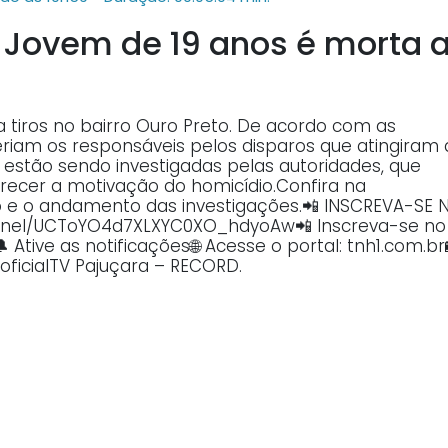
 Jovem de 19 anos é morta 
 tiros no bairro Ouro Preto. De acordo com as
riam os responsáveis pelos disparos que atingiram 
a estão sendo investigadas pelas autoridades, que
arecer a motivação do homicídio.Confira na
 e o andamento das investigações.📲 INSCREVA-SE 
nnel/UCToYO4d7XLXYC0XO_hdyoAw📲 Inscreva-se no
Ative as notificações🌐 Acesse o portal: tnh1.com.br
oficialTV Pajuçara – RECORD.