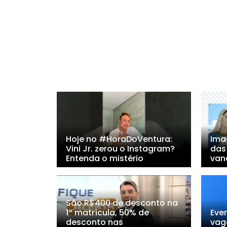
Hoje no #HoraDoVentura:
Ima
Vini Jr. zerou o Instagram?
das
Entenda o mistério
van
São R$400 de desconto na
1ª matrícula, 50% de
Eve
desconto nas
vag