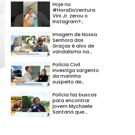
Hoje no
#HoraDoVentura:
Vini Jr. zerou o
Instagram?
Entenda o mistério
Imagem de Nossa
Senhora das
Graças é alvo de
vandalismo na
Jatiúca
Polícia Civil
investiga sargento
da marinha
suspeito de
estuprar
adolescente de 13
Polícia faz buscas
anos
para encontrar
jovem Mychaele
Santana que
desapareceu
ontem