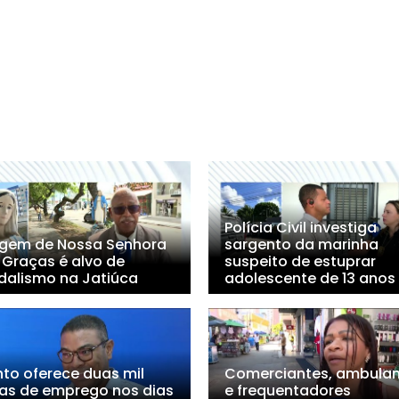
Polícia Civil investiga
gem de Nossa Senhora
sargento da marinha
 Graças é alvo de
suspeito de estuprar
dalismo na Jatiúca
adolescente de 13 anos
nto oferece duas mil
Comerciantes, ambulan
as de emprego nos dias
e frequentadores