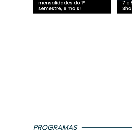
mensalidades do 1º
7 e
semestre, e mais!
Sho
PROGRAMAS