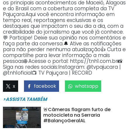
os principais acontecimentos de Maceió, Alagoas
e do Brasil com a cobertura completa da TV
Pajuçara.Aqui você encontra informação em
tempo real, reportagens exclusivas e os
destaques que impactam o seu dia a dia, com a
credibilidade do jornalismo que você já conhece.
💬 Participe! Deixe sua opinião nos comentários e
faça parte da conversa.🔔 Ative as notificações
para não perder nenhuma atualização👍 Curta e
compartilhe para levar informação a mais
pessoas🌐 Acesse o portal: https://tnh1.com.br📸
Siga nas redes sociais:Instagram: @tvpajucara |
@tnh1oficial📺 TV Pajuçara | RECORD
x
facebook
whatsapp
>ASSISTA TAMBÉM
🚨Câmeras flagram furto de
motocicleta na Serraria
#BalançoGeralAL