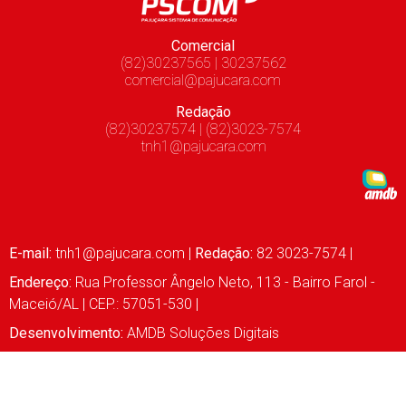
Comercial
(82)30237565 | 30237562
comercial@pajucara.com
Redação
(82)30237574 | (82)3023-7574
tnh1@pajucara.com
E-mail:
tnh1@pajucara.com
|
Redação:
82 3023-7574 |
Endereço:
Rua Professor Ângelo Neto, 113 - Bairro Farol -
Maceió/AL | CEP.: 57051-530 |
Desenvolvimento:
AMDB Soluções Digitais