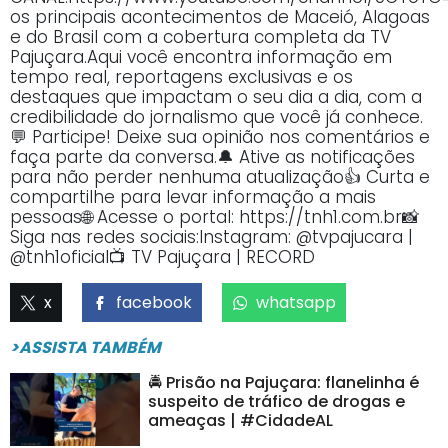
os principais acontecimentos de Maceió, Alagoas
e do Brasil com a cobertura completa da TV
Pajuçara.Aqui você encontra informação em
tempo real, reportagens exclusivas e os
destaques que impactam o seu dia a dia, com a
credibilidade do jornalismo que você já conhece.
💬 Participe! Deixe sua opinião nos comentários e
faça parte da conversa.🔔 Ative as notificações
para não perder nenhuma atualização👍 Curta e
compartilhe para levar informação a mais
pessoas🌐 Acesse o portal: https://tnh1.com.br📸
Siga nas redes sociais:Instagram: @tvpajucara |
@tnh1oficial📺 TV Pajuçara | RECORD
x
facebook
whatsapp
>ASSISTA TAMBÉM
🚔 Prisão na Pajuçara: flanelinha é
suspeito de tráfico de drogas e
ameaças | #CidadeAL