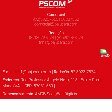
Comercial
(82)30237565 | 30237562
comercial@pajucara.com
Redação
(82)30237574 | (82)3023-7574
tnh1@pajucara.com
E-mail:
tnh1@pajucara.com
|
Redação:
82 3023-7574 |
Endereço:
Rua Professor Ângelo Neto, 113 - Bairro Farol -
Maceió/AL | CEP.: 57051-530 |
Desenvolvimento:
AMDB Soluções Digitais