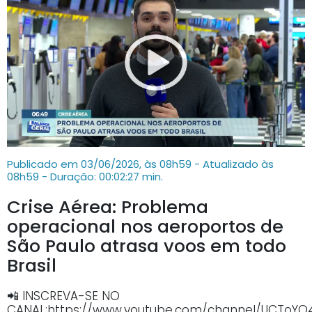
Publicado em 03/06/2026, às 08h59 - Atualizado às
08h59
- Duração: 00:02:27 min.
Crise Aérea: Problema
operacional nos aeroportos de
São Paulo atrasa voos em todo
Brasil
📲 INSCREVA-SE NO
CANAL:https://www.youtube.com/channel/UCTo