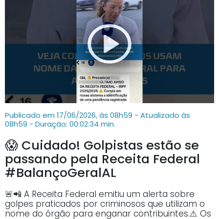
Publicado em 17/06/2026, às 08h59 - Atualizado às
08h59
- Duração: 00:02:34 min.
😱 Cuidado! Golpistas estão se
passando pela Receita Federal
#BalançoGeralAL
🚨📲 A Receita Federal emitiu um alerta sobre
golpes praticados por criminosos que utilizam o
nome do órgão para enganar contribuintes.⚠️ Os