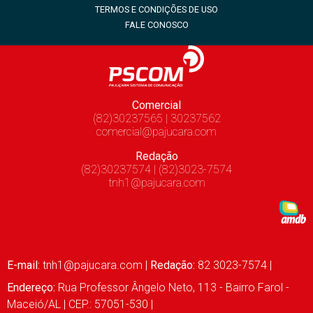
TERMOS E CONDIÇÕES DE USO
FALE CONOSCO
Comercial
(82)30237565 | 30237562
comercial@pajucara.com
Redação
(82)30237574 | (82)3023-7574
tnh1@pajucara.com
E-mail:
tnh1@pajucara.com
|
Redação:
82 3023-7574 |
Endereço:
Rua Professor Ângelo Neto, 113 - Bairro Farol -
Maceió/AL | CEP.: 57051-530 |