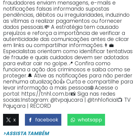
fraudadores enviam mensagens, e-mails e
notificações falsas informando supostas
pendências, débitos ou irregularidades, induzindo
as vítimas a realizar pagamentos ou fornecer
dados pessoais.💸 A estratégia tem causado
prejuízos e reforça a importância de verificar a
autenticidade das comunicações antes de clicar
em links ou compartilhar informações.👨‍💼
Especialistas orientam como identificar tentativas
de fraude e quais cuidados devem ser adotados
para evitar cair no golpe.📍 Confira como
funciona a ação dos criminosos e saiba como se
proteger.🔔 Ative as notificações para não perder
nenhuma atualização👍 Curta e compartilhe para
levar informação a mais pessoas🌐 Acesse o
portal: https://tnh1.com.br📸 Siga nas redes
sociais:Instagram: @tvpajucara | @tnh1oficial📺 TV
Pajuçara | RECORD
x
facebook
whatsapp
>ASSISTA TAMBÉM