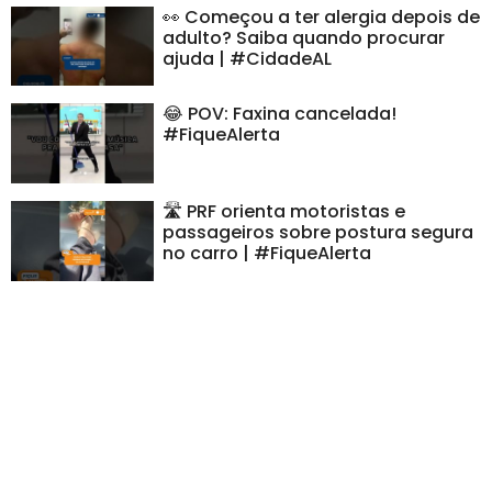
👀 Começou a ter alergia depois de
adulto? Saiba quando procurar
ajuda | #CidadeAL
😂 POV: Faxina cancelada!
#FiqueAlerta
🛣️ PRF orienta motoristas e
passageiros sobre postura segura
no carro | #FiqueAlerta