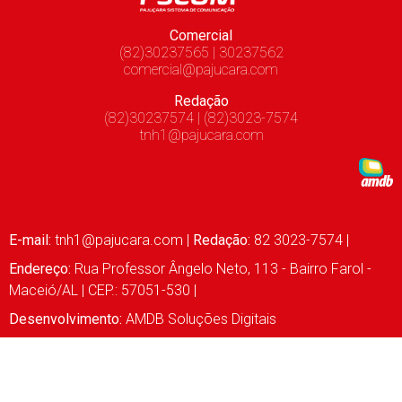
Comercial
(82)30237565 | 30237562
comercial@pajucara.com
Redação
(82)30237574 | (82)3023-7574
tnh1@pajucara.com
E-mail:
tnh1@pajucara.com
|
Redação:
82 3023-7574 |
Endereço:
Rua Professor Ângelo Neto, 113 - Bairro Farol -
Maceió/AL | CEP.: 57051-530 |
Desenvolvimento:
AMDB Soluções Digitais