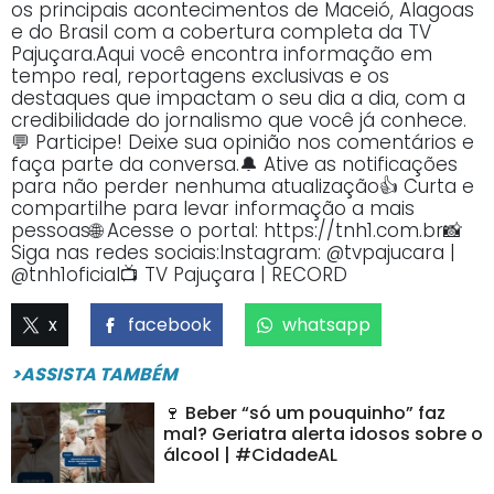
os principais acontecimentos de Maceió, Alagoas
e do Brasil com a cobertura completa da TV
Pajuçara.Aqui você encontra informação em
tempo real, reportagens exclusivas e os
destaques que impactam o seu dia a dia, com a
credibilidade do jornalismo que você já conhece.
💬 Participe! Deixe sua opinião nos comentários e
faça parte da conversa.🔔 Ative as notificações
para não perder nenhuma atualização👍 Curta e
compartilhe para levar informação a mais
pessoas🌐 Acesse o portal: https://tnh1.com.br📸
Siga nas redes sociais:Instagram: @tvpajucara |
@tnh1oficial📺 TV Pajuçara | RECORD
x
facebook
whatsapp
>ASSISTA TAMBÉM
🍷 Beber “só um pouquinho” faz
mal? Geriatra alerta idosos sobre o
álcool | #CidadeAL