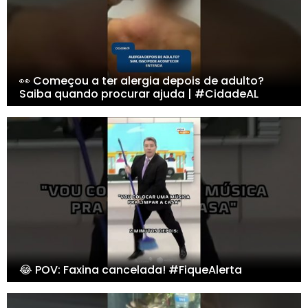
👀 Começou a ter alergia depois de adulto?
Saiba quando procurar ajuda | #CidadeAL
😂 POV: Faxina cancelada! #FiqueAlerta