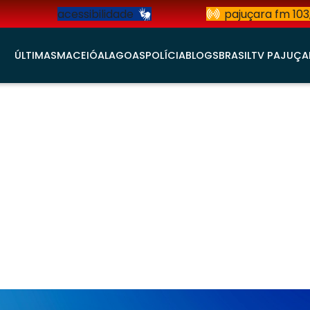
acessibilidade
pajuçara fm 103
ÚLTIMAS
MACEIÓ
ALAGOAS
POLÍCIA
BLOGS
BRASIL
TV PAJUÇA