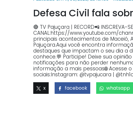
Defesa Civil fala sob
🔴 TV Pajuçara | RECORD📲 INSCREVA-S
CANAL:https://www.youtube.com/ch
principais acontecimentos de Maceió, 
Pajuçara.Aqui você encontra informaçã
destaques que impactam o seu dia a dia
conhece.💬 Participe! Deixe sua opiniã
notificações para não perder nenhuma 
informação a mais pessoas🌐 Acesse o p
sociais:Instagram: @tvpajucara | @tnh1o
x
facebook
whatsapp