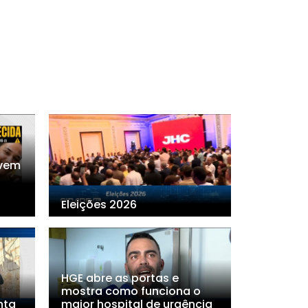
ovem
Eleições 2026
HGE abre as portas e
mostra como funciona o
nta
maior hospital de urgência