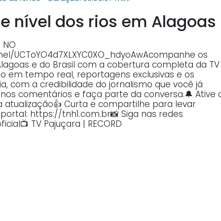
re nível dos rios em Alagoas
E NO
annel/UCToYO4d7XLXYC0XO_hdyoAwAcompanhe os
Alagoas e do Brasil com a cobertura completa da TV
o em tempo real, reportagens exclusivas e os
, com a credibilidade do jornalismo que você já
o nos comentários e faça parte da conversa.🔔 Ative 
atualização👍 Curta e compartilhe para levar
ortal: https://tnh1.com.br📸 Siga nas redes
ficial📺 TV Pajuçara | RECORD