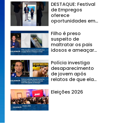
DESTAQUE: Festival
de Empregos
oferece
oportunidades em
Maceió; saiba
como
Filho é preso
participar#Balanç
suspeito de
oGeralAL
maltratar os pais
idosos e ameaçar
a irmã
Polícia investiga
desaparecimento
de jovem após
relatos de que ela
teria sido jogada
no mangue
Eleições 2026