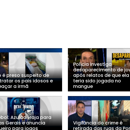
Polícia investiga
desaparecimento de j
o é preso suspeito de
após relatos de que ela
ratar os pais idosos e
teria sido jogada no
açar a irmã
mangue
bol: Azulão viaja para
as Gerais e anuncia
Vigilância do crime é
ueiro para jogos
retirada das ruas da Po