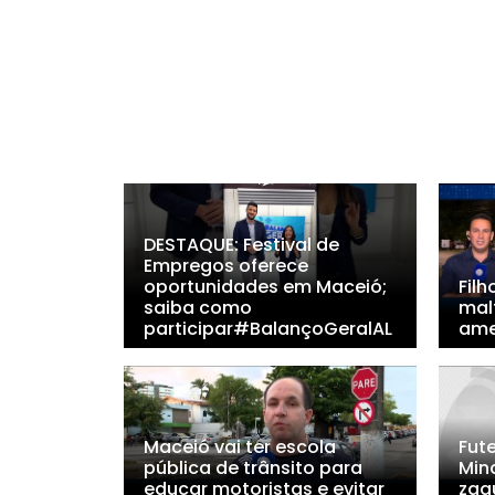
DESTAQUE: Festival de
Empregos oferece
oportunidades em Maceió;
Filh
saiba como
malt
participar#BalançoGeralAL
ame
Maceió vai ter escola
Fute
pública de trânsito para
Min
educar motoristas e evitar
zag