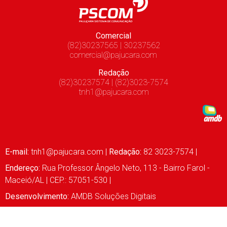
Comercial
(82)30237565 | 30237562
comercial@pajucara.com
Redação
(82)30237574 | (82)3023-7574
tnh1@pajucara.com
E-mail:
tnh1@pajucara.com
|
Redação:
82 3023-7574 |
Endereço:
Rua Professor Ângelo Neto, 113 - Bairro Farol -
Maceió/AL | CEP.: 57051-530 |
Desenvolvimento:
AMDB Soluções Digitais