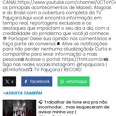
CANAL:https://www.youtube.com/channel/UCTo
os principais acontecimentos de Maceió, Alagoas
e do Brasil com a cobertura completa da TV
Pajuçara.Aqui você encontra informação em
tempo real, reportagens exclusivas e os
destaques que impactam o seu dia a dia, com a
credibilidade do jornalismo que você já conhece.
💬 Participe! Deixe sua opinião nos comentários e
faça parte da conversa.🔔 Ative as notificações
para não perder nenhuma atualização👍 Curta e
compartilhe para levar informação a mais
pessoas🌐 Acesse o portal: https://tnh1.com.br📸
Siga nas redes sociais:Instagram: @tvpajucara |
@tnh1oficial📺 TV Pajuçara | RECORD
x
facebook
whatsapp
>ASSISTA TAMBÉM
🎧 Trabalhar de fone era pra não
incomodar... mas esqueceram de
avisar minha voz |