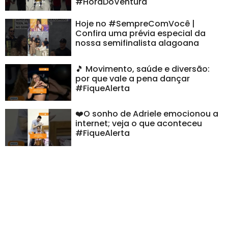
#HoraDoVentura
Hoje no #SempreComVocê |
Confira uma prévia especial da
nossa semifinalista alagoana
🎵 Movimento, saúde e diversão:
por que vale a pena dançar
#FiqueAlerta
❤️O sonho de Adriele emocionou a
internet; veja o que aconteceu
#FiqueAlerta