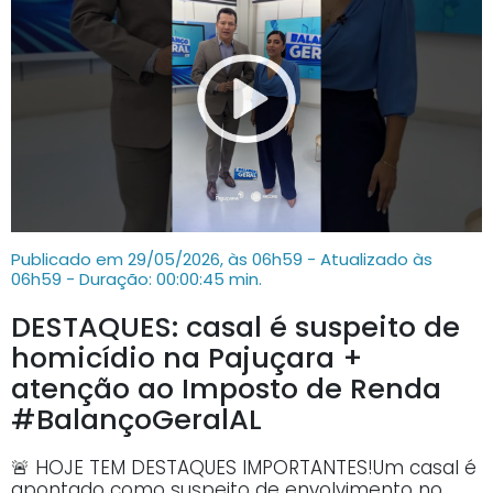
Publicado em 29/05/2026, às 06h59 - Atualizado às
06h59
- Duração: 00:00:45 min.
DESTAQUES: casal é suspeito de
homicídio na Pajuçara +
atenção ao Imposto de Renda
#BalançoGeralAL
🚨 HOJE TEM DESTAQUES IMPORTANTES!Um casal é
apontado como suspeito de envolvimento no