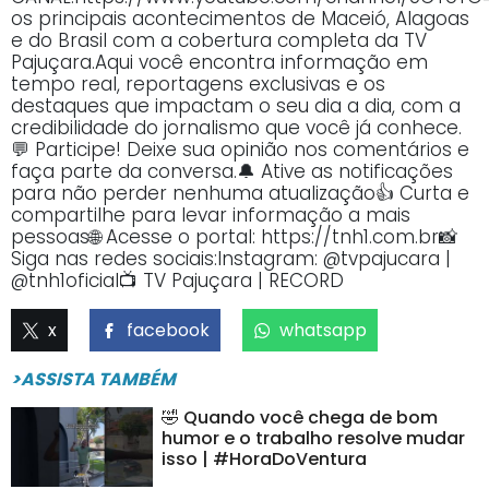
os principais acontecimentos de Maceió, Alagoas
e do Brasil com a cobertura completa da TV
Pajuçara.Aqui você encontra informação em
tempo real, reportagens exclusivas e os
destaques que impactam o seu dia a dia, com a
credibilidade do jornalismo que você já conhece.
💬 Participe! Deixe sua opinião nos comentários e
faça parte da conversa.🔔 Ative as notificações
para não perder nenhuma atualização👍 Curta e
compartilhe para levar informação a mais
pessoas🌐 Acesse o portal: https://tnh1.com.br📸
Siga nas redes sociais:Instagram: @tvpajucara |
@tnh1oficial📺 TV Pajuçara | RECORD
x
facebook
whatsapp
>ASSISTA TAMBÉM
🤣 Quando você chega de bom
humor e o trabalho resolve mudar
isso | #HoraDoVentura