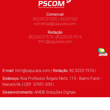
Comercial
(82)30237565 | 30237562
comercial@pajucara.com
Redação
(82)30237574 | (82)3023-7574
tnh1@pajucara.com
E-mail:
tnh1@pajucara.com
|
Redação:
82 3023-7574 |
Endereço:
Rua Professor Ângelo Neto, 113 - Bairro Farol -
Maceió/AL | CEP.: 57051-530 |
Desenvolvimento:
AMDB Soluções Digitais