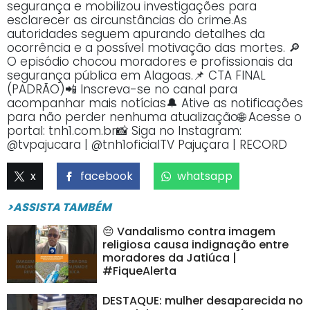
segurança e mobilizou investigações para
esclarecer as circunstâncias do crime.As
autoridades seguem apurando detalhes da
ocorrência e a possível motivação das mortes. 🔎
O episódio chocou moradores e profissionais da
segurança pública em Alagoas.📌 CTA FINAL
(PADRÃO)📲 Inscreva-se no canal para
acompanhar mais notícias🔔 Ative as notificações
para não perder nenhuma atualização🌐 Acesse o
portal: tnh1.com.br📸 Siga no Instagram:
@tvpajucara | @tnh1oficialTV Pajuçara | RECORD
x
facebook
whatsapp
>ASSISTA TAMBÉM
😔 Vandalismo contra imagem
religiosa causa indignação entre
moradores da Jatiúca |
#FiqueAlerta
DESTAQUE: mulher desaparecida no