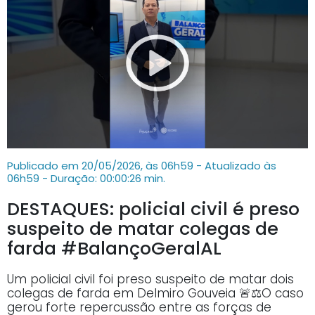
Publicado em 20/05/2026, às 06h59 - Atualizado às
06h59
- Duração: 00:00:26 min.
DESTAQUES: policial civil é preso
suspeito de matar colegas de
farda #BalançoGeralAL
Um policial civil foi preso suspeito de matar dois
colegas de farda em Delmiro Gouveia 🚨⚖️O caso
gerou forte repercussão entre as forças de