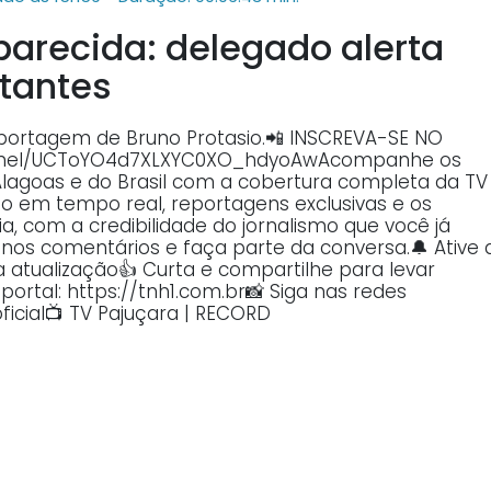
parecida: delegado alerta
tantes
eportagem de Bruno Protasio.📲 INSCREVA-SE NO
annel/UCToYO4d7XLXYC0XO_hdyoAwAcompanhe os
Alagoas e do Brasil com a cobertura completa da TV
o em tempo real, reportagens exclusivas e os
, com a credibilidade do jornalismo que você já
o nos comentários e faça parte da conversa.🔔 Ative 
atualização👍 Curta e compartilhe para levar
ortal: https://tnh1.com.br📸 Siga nas redes
ficial📺 TV Pajuçara | RECORD