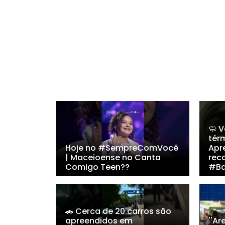
🧼 
térm
Hoje no #SempreComVocê
Apr
| Maceioense no Canta
rec
Comigo Teen??
#Ba
🚗 Cerca de 20 carros são
apreendidos em
''Ar