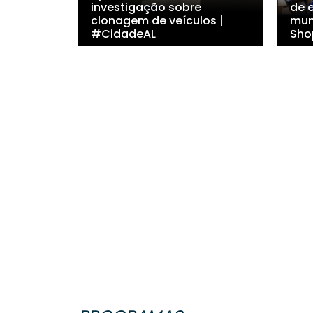
investigação sobre
de 
clonagem de veículos |
mun
#CidadeAL
Sho