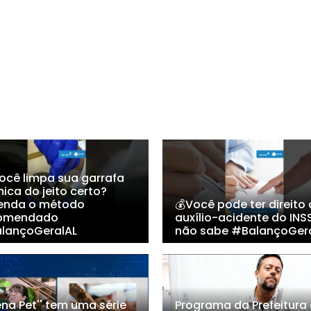
Você limpa sua garrafa
ica do jeito certo?
enda o método
💰Você pode ter direito
omendado
auxílio-acidente do INS
lançoGeralAL
não sabe #BalançoGer
ena Pet'' tem uma série
Programa da Prefeitura