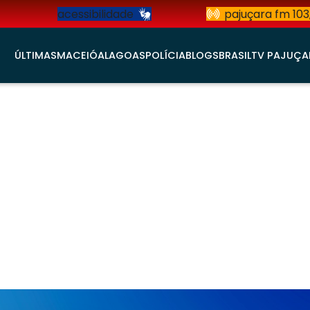
acessibilidade
pajuçara fm 103
ÚLTIMAS
MACEIÓ
ALAGOAS
POLÍCIA
BLOGS
BRASIL
TV PAJUÇA