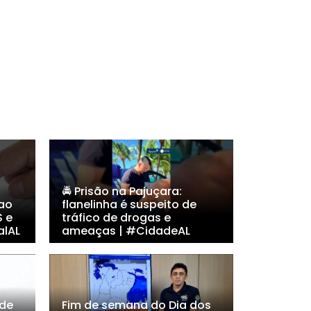
🚔 Prisão na Pajuçara:
 ao
flanelinha é suspeito de
S e
tráfico de drogas e
alAL
ameaças | #CidadeAL
 de
Fim de semana do Dia dos