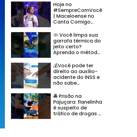
Hoje no
#SempreComVocê
| Maceioense no
Canta Comigo
Teen??
🧼 Você limpa sua
garrafa térmica do
jeito certo?
Aprenda o método
recomendado
#BalançoGeralAL
💰Você pode ter
direito ao auxílio-
acidente do INSS e
não sabe
#BalançoGeralAL
🚔 Prisão na
Pajuçara: flanelinha
é suspeito de
tráfico de drogas e
ameaças |
#CidadeAL