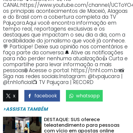
CANAL:https://www.youtube.com/channel/UCTo
os principais acontecimentos de Maceió, Alagoas
e do Brasil com a cobertura completa da TV
Pajuçara.Aqui você encontra informação em
tempo real, reportagens exclusivas e os
destaques que impactam o seu dia a dia, com a
credibilidade do jornalismo que você já conhece.
💬 Participe! Deixe sua opinião nos comentários e
faça parte da conversa.🔔 Ative as notificações
para não perder nenhuma atualização👍 Curta e
compartilhe para levar informação a mais
pessoas🌐 Acesse o portal: https://tnh1.com.br📸
Siga nas redes sociais:Instagram: @tvpajucara |
@tnh1oficial📺 TV Pajuçara | RECORD
x
facebook
whatsapp
>ASSISTA TAMBÉM
DESTAQUE: SUS oferece
teleatendimento para pessoas
com vício em apostas online