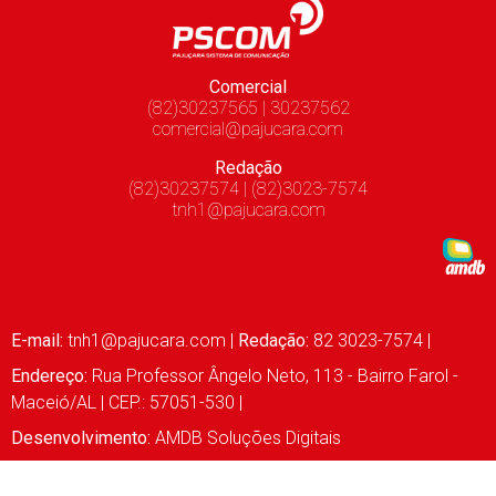
Comercial
(82)30237565 | 30237562
comercial@pajucara.com
Redação
(82)30237574 | (82)3023-7574
tnh1@pajucara.com
E-mail:
tnh1@pajucara.com
|
Redação:
82 3023-7574 |
Endereço:
Rua Professor Ângelo Neto, 113 - Bairro Farol -
Maceió/AL | CEP.: 57051-530 |
Desenvolvimento:
AMDB Soluções Digitais