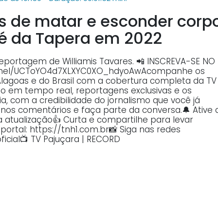
os de matar e esconder corp
é da Tapera em 2022
reportagem de Williamis Tavares. 📲 INSCREVA-SE NO
annel/UCToYO4d7XLXYC0XO_hdyoAwAcompanhe os
Alagoas e do Brasil com a cobertura completa da TV
o em tempo real, reportagens exclusivas e os
, com a credibilidade do jornalismo que você já
o nos comentários e faça parte da conversa.🔔 Ative 
atualização👍 Curta e compartilhe para levar
ortal: https://tnh1.com.br📸 Siga nas redes
ficial📺 TV Pajuçara | RECORD