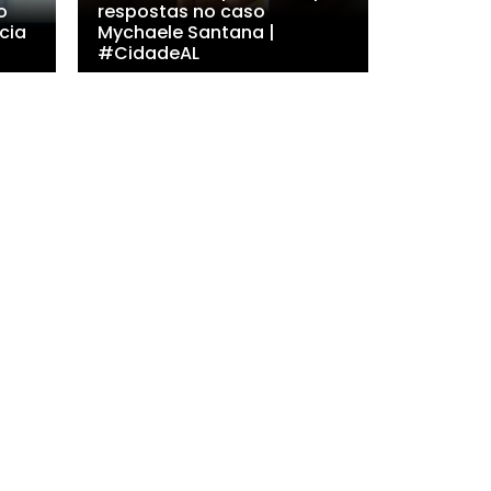
o
respostas no caso
cia
Mychaele Santana |
#CidadeAL