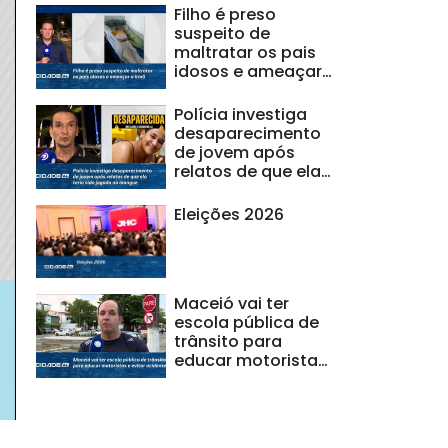
Filho é preso
suspeito de
maltratar os pais
idosos e ameaçar
a irmã
Polícia investiga
desaparecimento
de jovem após
relatos de que ela
teria sido jogada
no mangue
Eleições 2026
Maceió vai ter
escola pública de
trânsito para
educar motoristas
e evitar acidentes