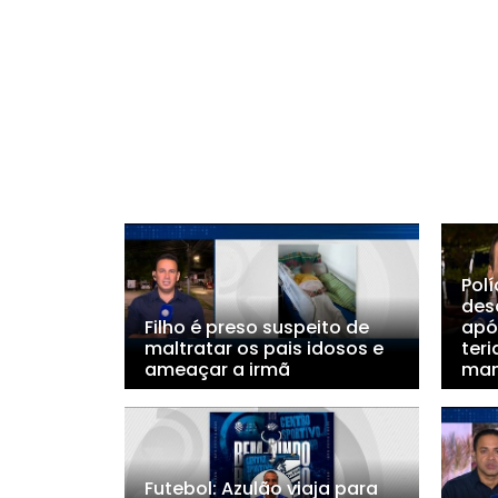
Polí
des
Filho é preso suspeito de
apó
maltratar os pais idosos e
teri
ameaçar a irmã
ma
Futebol: Azulão viaja para