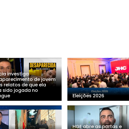
cia investiga
aparecimento de jovem
s relatos de que ela
a sido jogada no
ngue
Eleições 2026
HGE abre as portas e