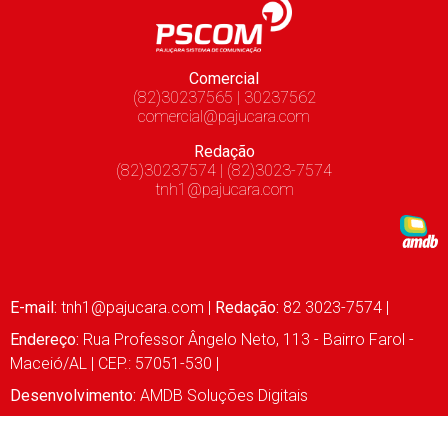
Comercial
(82)30237565 | 30237562
comercial@pajucara.com
Redação
(82)30237574 | (82)3023-7574
tnh1@pajucara.com
E-mail:
tnh1@pajucara.com
|
Redação:
82 3023-7574 |
Endereço:
Rua Professor Ângelo Neto, 113 - Bairro Farol -
Maceió/AL | CEP.: 57051-530 |
Desenvolvimento:
AMDB Soluções Digitais