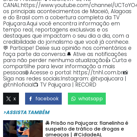
CANAL:https://www.youtube.com/channel/UCTo
os principais acontecimentos de Maceió, Alagoas
e do Brasil com a cobertura completa da TV
Pajuçara.Aqui você encontra informação em
tempo real, reportagens exclusivas e os
destaques que impactam o seu dia a dia, com a
credibilidade do jornalismo que você já conhece.
💬 Participe! Deixe sua opinião nos comentários e
faça parte da conversa.🔔 Ative as notificações
para não perder nenhuma atualização👍 Curta e
compartilhe para levar informação a mais
pessoas🌐 Acesse o portal: https://tnh1.com.br📸
Siga nas redes sociais:Instagram: @tvpajucara |
@tnh1oficial📺 TV Pajuçara | RECORD
x
facebook
whatsapp
>ASSISTA TAMBÉM
🚔 Prisão na Pajuçara: flanelinha é
suspeito de tráfico de drogas e
ameaças | #CidadeAL