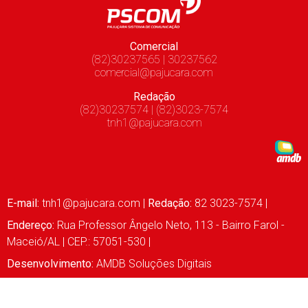
Comercial
(82)30237565 | 30237562
comercial@pajucara.com
Redação
(82)30237574 | (82)3023-7574
tnh1@pajucara.com
E-mail:
tnh1@pajucara.com
|
Redação:
82 3023-7574 |
Endereço:
Rua Professor Ângelo Neto, 113 - Bairro Farol -
Maceió/AL | CEP.: 57051-530 |
Desenvolvimento:
AMDB Soluções Digitais