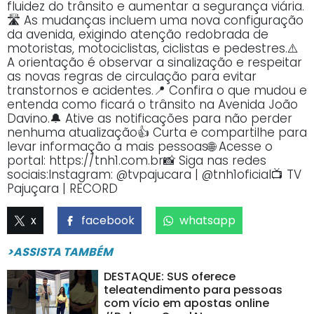
fluidez do trânsito e aumentar a segurança viária.
🛣️ As mudanças incluem uma nova configuração
da avenida, exigindo atenção redobrada de
motoristas, motociclistas, ciclistas e pedestres.⚠️
A orientação é observar a sinalização e respeitar
as novas regras de circulação para evitar
transtornos e acidentes.📍 Confira o que mudou e
entenda como ficará o trânsito na Avenida João
Davino.🔔 Ative as notificações para não perder
nenhuma atualização👍 Curta e compartilhe para
levar informação a mais pessoas🌐 Acesse o
portal: https://tnh1.com.br📸 Siga nas redes
sociais:Instagram: @tvpajucara | @tnh1oficial📺 TV
Pajuçara | RECORD
x
facebook
whatsapp
>ASSISTA TAMBÉM
DESTAQUE: SUS oferece
teleatendimento para pessoas
com vício em apostas online