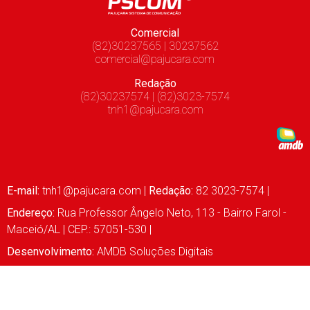
Comercial
(82)30237565 | 30237562
comercial@pajucara.com
Redação
(82)30237574 | (82)3023-7574
tnh1@pajucara.com
E-mail:
tnh1@pajucara.com
|
Redação:
82 3023-7574 |
Endereço:
Rua Professor Ângelo Neto, 113 - Bairro Farol -
Maceió/AL | CEP.: 57051-530 |
Desenvolvimento:
AMDB Soluções Digitais