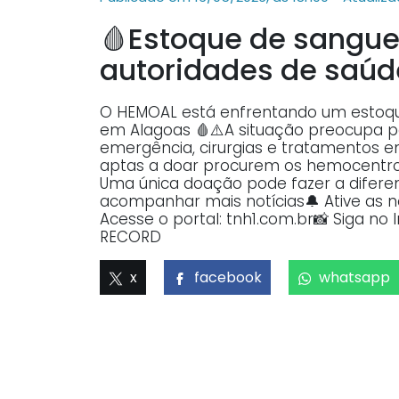
🩸Estoque de sangu
autoridades de saú
O HEMOAL está enfrentando um estoque
em Alagoas 🩸⚠️A situação preocupa
emergência, cirurgias e tratamentos e
aptas a doar procurem os hemocentros 
Uma única doação pode fazer a diferen
acompanhar mais notícias🔔 Ative as n
Acesse o portal: tnh1.com.br📸 Siga no 
RECORD
x
facebook
whatsapp