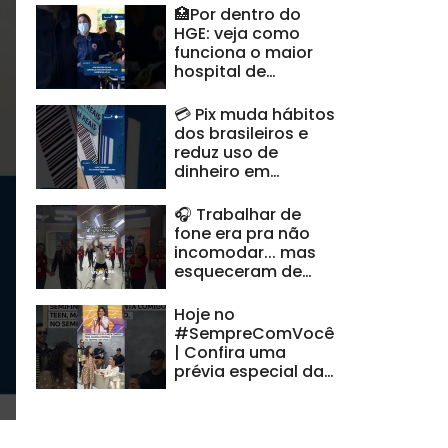
🏥Por dentro do
HGE: veja como
funciona o maior
hospital de
urgência de
Alagoas
💳 Pix muda hábitos
#CidadeAL
dos brasileiros e
reduz uso de
dinheiro em
espécie #CidadeAL
🎧 Trabalhar de
fone era pra não
incomodar... mas
esqueceram de
avisar minha voz |
#HoraDoVentura
Hoje no
#SempreComVocê
| Confira uma
prévia especial da
nossa semifinalista
alagoana