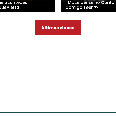
ue aconteceu
| Maceioense no Canta
queAlerta
Comigo Teen??
últimos videos