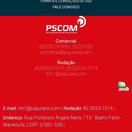
TERMOS E CONDIÇÕES DE USO
FALE CONOSCO
Comercial
(82)30237565 | 30237562
comercial@pajucara.com
Redação
(82)30237574 | (82)3023-7574
tnh1@pajucara.com
E-mail:
tnh1@pajucara.com
|
Redação:
82 3023-7574 |
Endereço:
Rua Professor Ângelo Neto, 113 - Bairro Farol -
Maceió/AL | CEP.: 57051-530 |