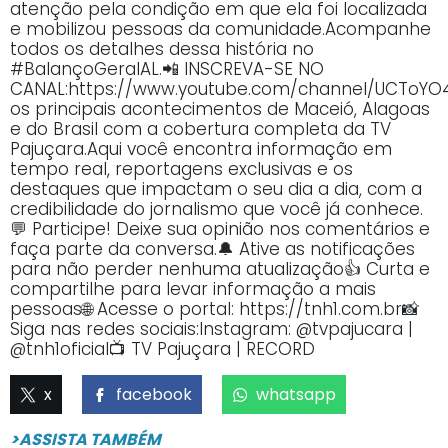
atenção pela condição em que ela foi localizada
e mobilizou pessoas da comunidade.Acompanhe
todos os detalhes dessa história no
#BalançoGeralAL.📲 INSCREVA-SE NO
CANAL:https://www.youtube.com/channel/UCTo
os principais acontecimentos de Maceió, Alagoas
e do Brasil com a cobertura completa da TV
Pajuçara.Aqui você encontra informação em
tempo real, reportagens exclusivas e os
destaques que impactam o seu dia a dia, com a
credibilidade do jornalismo que você já conhece.
💬 Participe! Deixe sua opinião nos comentários e
faça parte da conversa.🔔 Ative as notificações
para não perder nenhuma atualização👍 Curta e
compartilhe para levar informação a mais
pessoas🌐 Acesse o portal: https://tnh1.com.br📸
Siga nas redes sociais:Instagram: @tvpajucara |
@tnh1oficial📺 TV Pajuçara | RECORD
x
facebook
whatsapp
>ASSISTA TAMBÉM